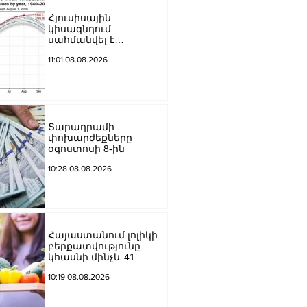
Հյուսիսային
կիսագնդում
սահմանվել է
ջերմաստիճանային
11:01 08.08.2026
նոր ռեկորդ․ Լևոն
Ազիզյան
Տարադրամի
փոխարժեքները
օգոստոսի 8-ին
10:28 08.08.2026
Հայաստանում լոլիկի
բերքատվությունը
կհասնի մինչև 41
տոննայի՝ մեկ
10:19 08.08.2026
հեկտարից