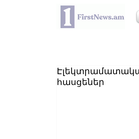
Էլեկտրամատակա
հասցեներ