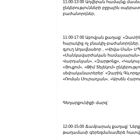
11։00-13:00 Աղվերան համայնք մասն
ընկերությունների բջջային օպերատ
բաժանորդներ,
11:00-17:00 Աբովյան քաղաք՝ «Զատ
հարակից ոչ բնակիչ-բաժանորդներ,
գյուղ Աղավնաձոր , «Վիվա-Ման» Ս
«Մանկավարժական համալսարան», «
Վարդանյան», «Զարթոնք», «Կակոսյ
«Յուքոմ», «Թիմ Տելեկոմ» ընկերութ
սեփականատերեր՝ «Զարիկ Գևորգյա
«Ռոման Մուրադյան», «Արսեն Հարո
Գեղարքունիքի մարզ`
12։00-15։00 Ճամբարակ քաղաք՝ Ն
թաղամասի գերեզմանամերձ հատվա