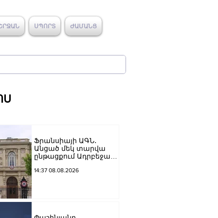
ՇՐՋԱՆ
ՍՊՈՐՏ
ԺԱՄԱՆՑ
ՈՍ
Ֆրանսիայի ԱԳՆ․
Անցած մեկ տարվա
ընթացքում Ադրբեջանն
ու Հայաստանը
14:37 08.08.2026
խաղաղությունը
դարձրել են շոշափելի
Փաշինյանը