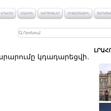
ԼՐԱՀՈՍ
ՄԱՄՈՒԼ
ԿԱՐԾԻՔՆԵՐ
ՄԻՋԱԶԳԱՅԻՆ
ՏԱՐԱԾԱ
ԼՐԱՀ
րարումը կդադարեցվի․