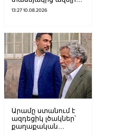
անձանց․
13:27 10.08.2026
մանրամասներ`
Դաշտավան գյուղում
կատարված
խուլիգանnւթյունից
Արամը ստանում է
ազդեցիկ լծակներ՝
քաղաքական
ճնշումներն ու