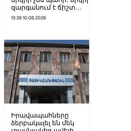
զարգանում է ճիշտ
տնտեսական
13:38 10.08.2026
քաղաքականությամբ․
Ծառուկյան
Իրավապահները
ձերբակшլել են մեկ
տասնյակից ավելի