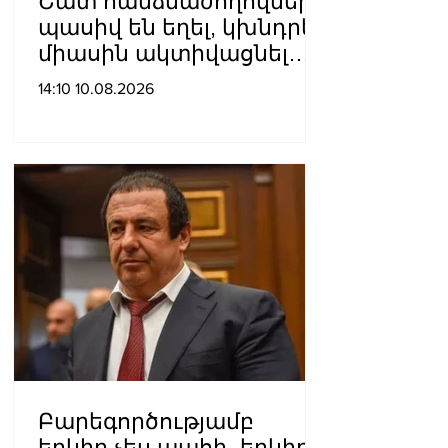
Շատ հանձնաժողովներ
պասիվ են եղել, կխնդրեմ
միասին ակտիվացնել
հանձնաժողովների
14:10 10.08.2026
գործիքակազմը.
Կարապետյան
Բարեգործությամբ
երկիր չես պահի․ երկիրը