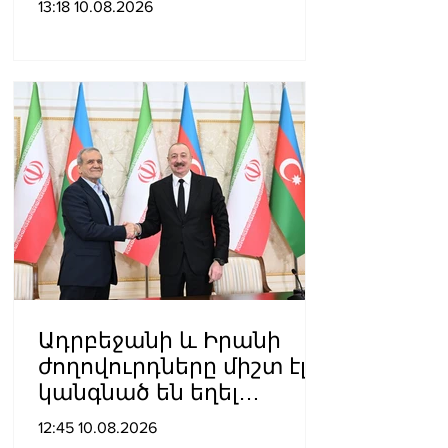
13:18 10.08.2026
իրավախախտումները
բարձրաձայնելու,
միջազգային
հանրության
ուշադրությունը
հրավիրելու և հայ
ժողովրդի արժեքային
համակարգը
պաշտպանելու համար
Ադրբեջանի և Իրանի
ժողովուրդները միշտ էլ
կանգնած են եղել
միմյանց կողքին նեղ ու
12:45 10.08.2026
դժվարին օրերին. Ալիևը՝