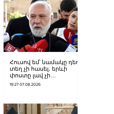
Հուսով եմ՝ նամակը դեռ
տեղ չի հասել․ երևի
փոստը լավ չի
աշխատում․ Նաթան
19:27 07.08.2026
արքեպիսկոպոս
Հովհաննիսյանը՝ Պոլսո
պատրիարքի լռության
մասին