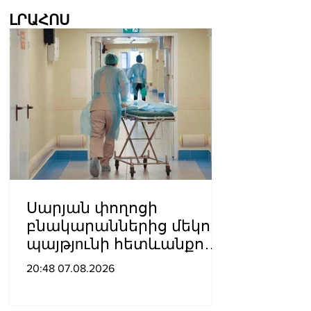
ԼՐԱՀՈՍ
Սարյան փողոցի
բնակարաններից մեկում
պայթյnւնի հետևանքով
55-ամյա տղամարդը
20:48 07.08.2026
այրվшծքներով
տեղափոխվել է