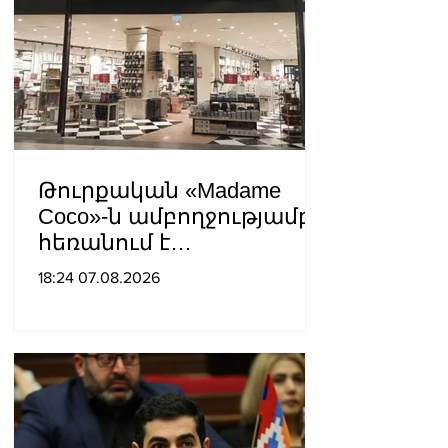
եկեղեցին իրենց կամքին
հպատակեցնելու
համար․ Վեհափառ
Հայրապետ
Թուրքական «Madame
Coco»-ն ամբողջությամբ
հեռանում է
Ռուսաստանից․ կփակվի
18:24 07.08.2026
29 խանութ