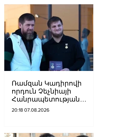
հիվանդանոց
Ռամզան Կադիրովի
որդուն Չեչնիայի
Հանրապետության
հերոսի կոչում են
20:18 07.08.2026
շնորհել