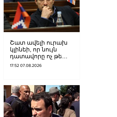
Շատ ավելի ուրախ
կլինեի, որ նույն
դատավորը ոչ թե
բացարկ հայտներ, այլ
17:52 07.08.2026
կարճեր քրեական գործը.
Լևոն Քոչարյան