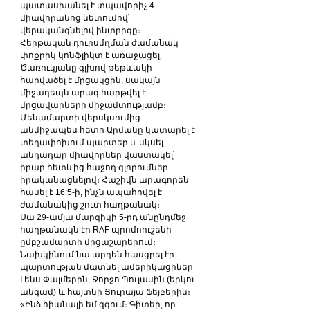
պատասխանել է տպավորիչ 4-
միավորանոց նետումով՝ 
վերականգնելով ինտրիգը։
Հերթական դուրսմղման ժամանակ 
փոքրիկ կոնֆլիկտ է առաջացել. 
Ծառուկյանը գլխով թեթևակի 
հարվածել է մրցակցին, սակայն 
միջադեպն արագ հարթվել է 
մրցավարների միջամտությամբ։
Մենամարտի վերսկսումից 
անմիջապես հետո Արմանը կատարել է 
տեղափոխում պարտեր և սկսել 
անդադար միավորներ վաստակել՝ 
իրար հետևից հաջող գլորումներ 
իրականացնելով։ Հաշիվն արագորեն 
հասել է 16:5-ի, ինչն ապահովել է 
ժամանակից շուտ հաղթանակ։
Սա 29-ամյա մարզիկի 5-րդ անընդմեջ 
հաղթանակն էր RAF պրոմոուշենի 
ըմբշամարտի մրցաշարերում։ 
Նախկինում նա արդեն հասցրել էր 
պարտության մատնել ամերիկացիներ 
Լենս Փալմերին, Ջորջո Պուլասին (երկու 
անգամ) և հայտնի Յուրայա Ֆեյբերին։
«Ինձ հիանալի եմ զգում։ Գիտեի, որ 