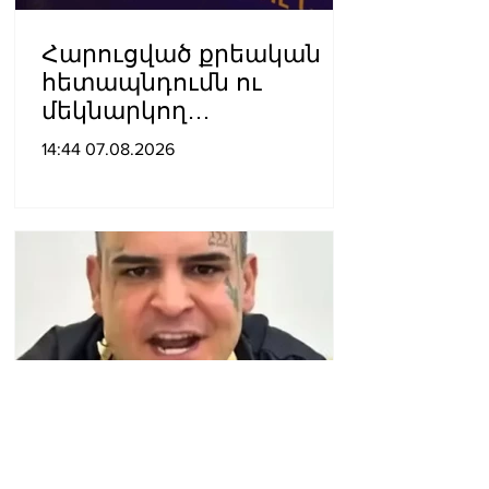
Հարուցված քրեական
հետապնդումն ու
մեկնարկող
դատավարությունը
14:44 07.08.2026
վերջին տարիներին
պետական
ինստիտուտների
հեղինակազրկման և
ապապետական
գործողությունների նոր
խայտառակ հանգրվանն
է. Լուսավոր Հայաստան