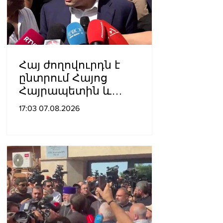
Հայ ժողովուրդն է
ընտրում Հայոց
Հայրապետին և
հեռացնելու
17:03 07.08.2026
ընթացակարգ չկա, չի էլ
կարող աշխարհիկ
մարդը. Նարեկ
Կարապետյան