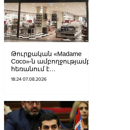
Թուրքական «Madame
Coco»-ն ամբողջությամբ
հեռանում է
Ռուսաստանից․ կփակվի
18:24 07.08.2026
29 խանութ