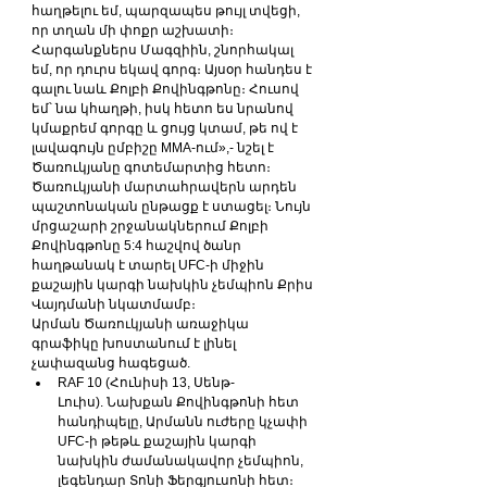
հաղթելու եմ, պարզապես թույլ տվեցի, 
որ տղան մի փոքր աշխատի։ 
Հարգանքներս Մագզիին, շնորհակալ 
եմ, որ դուրս եկավ գորգ։ Այսօր հանդես է 
գալու նաև Քոլբի Քովինգթոնը։ Հուսով 
եմ՝ նա կհաղթի, իսկ հետո ես նրանով 
կմաքրեմ գորգը և ցույց կտամ, թե ով է 
լավագույն ըմբիշը MMA-ում»,- նշել է 
Ծառուկյանը գոտեմարտից հետո։
Ծառուկյանի մարտահրավերն արդեն 
պաշտոնական ընթացք է ստացել։ Նույն 
մրցաշարի շրջանակներում Քոլբի 
Քովինգթոնը 5:4 հաշվով ծանր 
հաղթանակ է տարել UFC-ի միջին 
քաշային կարգի նախկին չեմպիոն Քրիս 
Վայդմանի նկատմամբ։
Արման Ծառուկյանի առաջիկա 
գրաֆիկը խոստանում է լինել 
չափազանց հագեցած.
RAF 10 (Հունիսի 13, Սենթ-
Լուիս). Նախքան Քովինգթոնի հետ 
հանդիպելը, Արմանն ուժերը կչափի 
UFC-ի թեթև քաշային կարգի 
նախկին ժամանակավոր չեմպիոն, 
լեգենդար Տոնի Ֆերգյուսոնի հետ։