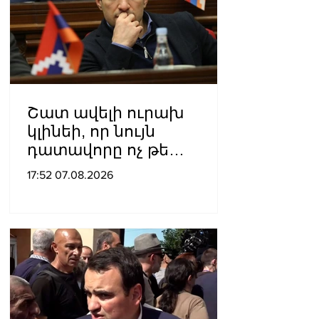
Շատ ավելի ուրախ
կլինեի, որ նույն
դատավորը ոչ թե
բացարկ հայտներ, այլ
17:52 07.08.2026
կարճեր քրեական գործը.
Լևոն Քոչարյան