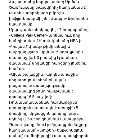
Հայաստանը ներկայացնող Արման 
Ծառուկյանը տպավորիչ հաղթանակ է 
տարել ամերիկացի ըմբիշ և 
ինֆլյուենսեր Քիլոն «Մագզի» Ջիմիսոնի 
նկատմամբ։
Մրցաշարն անցկացվել է 7-հազարանոց 
«College Park Center» արենայում, որը 
հանդիսանում է նաև կանանց NBA-ի 
«Դալաս Ուինգզ» թիմի տնային 
մարզադաշտը։ Արման Ծառուկյանին 
պահանջվել է 3 րոպեից էլ պակաս 
ժամանակ՝ մրցակցի հարցերը լուծելու 
համար։
«Ախալքալաքցին» արդեն առաջին 
մրցափուլում տեխնիկական 
բացահայտ առավելությամբ 
ժամանակից շուտ հաղթանակ է 
գրանցել 16:5 հաշվով։
Ռուսաստանաբնակ հայ մարզիկն 
արագորեն վաստակել է առաջին 5 
միավորը՝ մրցակցին գորգից դուրս 
մղելով և հաջող գետնում կատարելով։ 
Ծառուկյանը մոտ էր մրցակցին մաքուր 
հաղթանակի՝ «տուշեի» ենթարկելուն, 
սակայն ամերիկացին անսպասելիորեն 