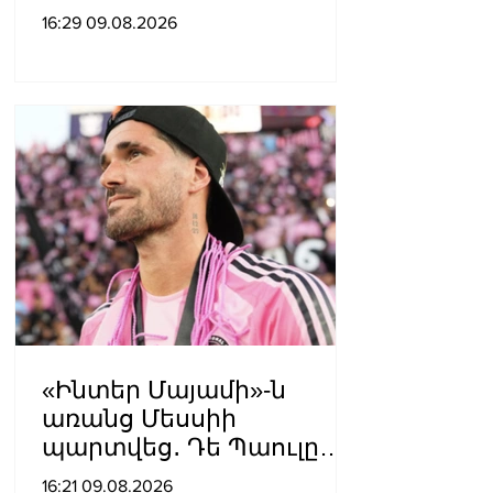
ճանապարհների համար՝
16:29 09.08.2026
314 մլն դրամ
«Ինտեր Մայամի»-ն
առանց Մեսսիի
պարտվեց․ Դե Պաուլը
գոլը նվիրեց
16:21 09.08.2026