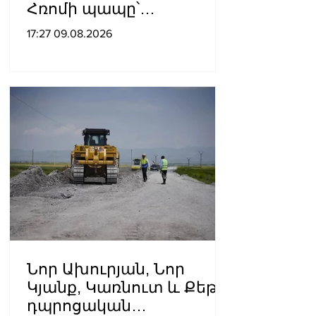
Հռոմի պապը՝
Ուկրաինայի
17:27 09.08.2026
պատերազմի մասին
Նոր Ախուրյան, Նոր
Կյանք, Կառնուտ և Քեթի․
դպրոցական