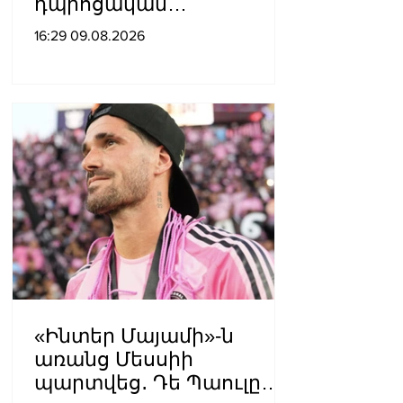
դպրոցական
ճանապարհների համար՝
16:29 09.08.2026
314 մլն դրամ
«Ինտեր Մայամի»-ն
առանց Մեսսիի
պարտվեց․ Դե Պաուլը