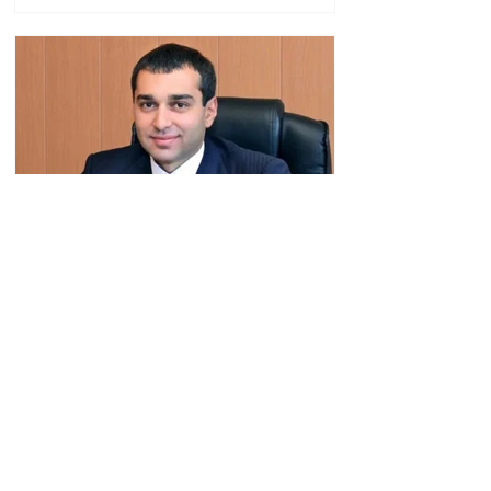
մակարդակի խնդիր».
Արա Պողոսյան
Արգամ Աբրահամյանը 2
ամսով կալանավորվեց․
ՔԿ
13:29 09.08.2026