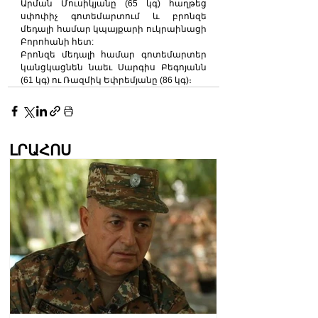
Արման Մուսիկյանը (65 կգ) հաղթեց 
սփոփիչ գոտեմարտում և բրոնզե 
մեդալի համար կպայքարի ուկրաինացի 
Բորոհանի հետ:
Բրոնզե մեդալի համար գոտեմարտեր 
կանցկացնեն նաեւ Սարգիս Բեգոյանն 
(61 կգ) ու Ռազմիկ Եփրեմյանը (86 կգ)։
ԼՐԱՀՈՍ