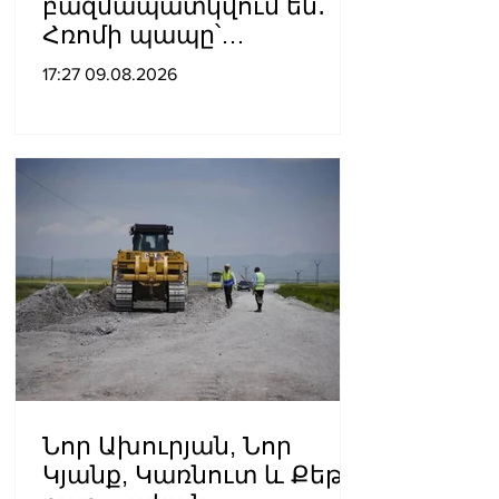
բազմապատկվում են․
Հռոմի պապը՝
Ուկրաինայի
17:27 09.08.2026
պատերազմի մասին
Նոր Ախուրյան, Նոր
Կյանք, Կառնուտ և Քեթի․