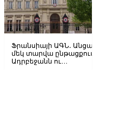
Ֆրանսիայի ԱԳՆ․ Անցած
մեկ տարվա ընթացքում
Ադրբեջանն ու
Հայաստանը
14:37 08.08.2026
խաղաղությունը
դարձրել են շոշափելի