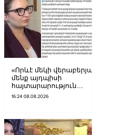
«Որևէ մեկի վերաբերյալ
մենք այդպիսի
հայտարարություն
չպետք է ունենանք»․
16:24 08.08.2026
Քրիստինե Վարդանյան