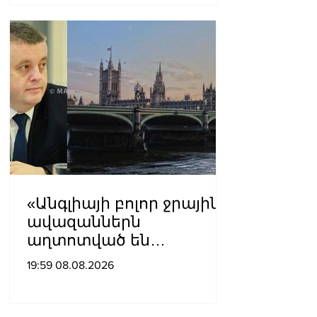
«Անգլիայի բոլոր ջրային
ավազաններն
աղտոտված են
թունավոր քիմիական
19:59 08.08.2026
նյութերով»․ Լևոն
Ազիզյան