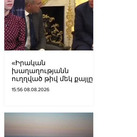
«Իրական
խաղաղությանն
ուղղված թիվ մեկ քայլը
պետք է լիներ մեր բոլոր
15:56 08.08.2026
գերիների ազատ
արձակումը»․ Տաթևիկ
Հայրապետյան