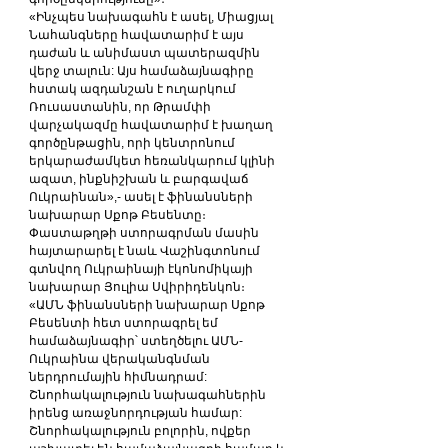
«Ինչպես նախագահն է ասել, Միացյալ 
Նահանգները հավատարիմ է այս 
դաժան և անիմաստ պատերազմին 
վերջ տալուն: Այս համաձայնագիրը 
հստակ ազդանշան է ուղարկում 
Ռուսաստանին, որ Թրամփի 
վարչակազմը հավատարիմ է խաղաղ 
գործընթացին, որի կենտրոնում 
երկարաժամկետ հեռանկարում կլինի 
ազատ, ինքնիշխան և բարգավաճ 
Ուկրաինան»,- ասել է ֆինանսների 
նախարար Սքոթ Բեսենտը։
Փաստաթղթի ստորագրման մասին 
հայտարարել է նաև Վաշինգտոնում 
գտնվող Ուկրաինայի էկոնոմիկայի 
նախարար Յուլիա Սվիրիդենկոն։
«ԱՄՆ ֆինանսների նախարար Սքոթ 
Բեսենտի հետ ստորագրել եմ 
համաձայնագիր՝ ստեղծելու ԱՄՆ-
Ուկրաինա վերականգնման 
ներդրումային հիմնադրամ: 
Շնորհակալություն նախագահներին 
իրենց առաջնորդության համար: 
Շնորհակալություն բոլորին, ովքեր 