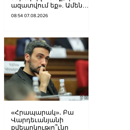
ազատվում եք». Ամեն
մեկն իր համակարգում
08:54 07.08.2026
«ցար ի բոգ է» իրեն
զգում
«Հրապարակ»․ Բա
Վարդեւանյանի
քվեարկությո՞ւնը