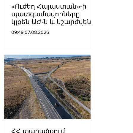
«Ուժեղ Հայաստան»-ի
պատգամավորները
կլքեն ԱԺ-ն և կշարժվեն
դեպի Էջմիածին
09:49 07.08.2026
ՀՀ տարածքում