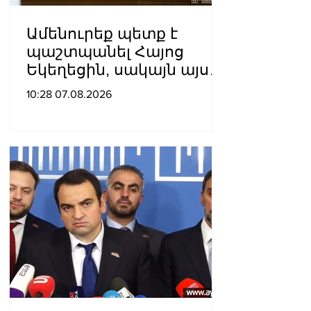
Ամենուրեք պետք է
պաշտպանել Հայոց
Եկեղեցին, սակայն այս
ամենին վերջ տալու,
10:28 07.08.2026
հանդարտվելու և
խաղաղվելու
ճանապարհն
իշխանափոխությունն է.
Տիգրան Աբրահամյան