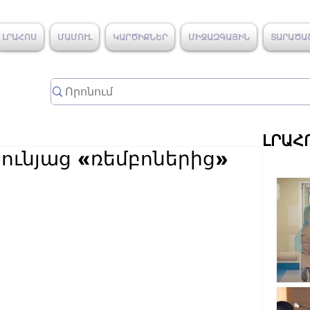
ԼՐԱՀՈՍ
ՄԱՄՈՒԼ
ԿԱՐԾԻՔՆԵՐ
ՄԻՋԱԶԳԱՅԻՆ
ՏԱՐԱԾԱ
ԼՐԱՀ
ունյաց «ռեմբոներից»