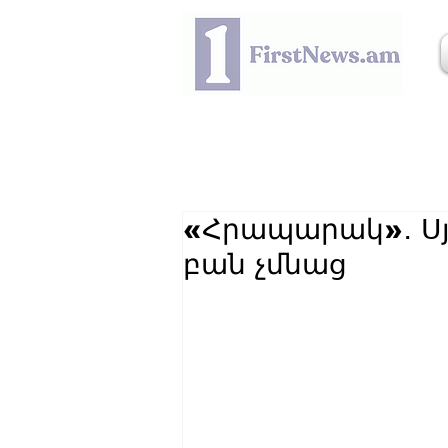
«Հրապարակ»․ Սյ
բան չմնաց