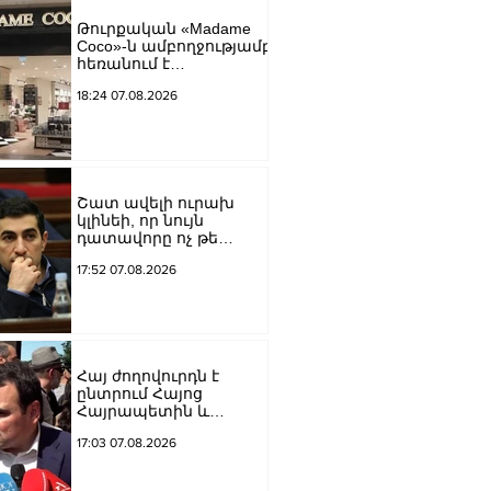
եկեղեցին իրենց
Թուրքական «Madame
կամքին
Coco»-ն ամբողջությամբ
հպատակեցնելու
հեռանում է
համար․ Վեհափառ
Ռուսաստանից․
Հայրապետ
18:24 07.08.2026
կփակվի 29 խանութ
Շատ ավելի ուրախ
կլինեի, որ նույն
դատավորը ոչ թե
բացարկ հայտներ, այլ
17:52 07.08.2026
կարճեր քրեական
գործը. Լևոն Քոչարյան
Հայ ժողովուրդն է
ընտրում Հայոց
Հայրապետին և
հեռացնելու
17:03 07.08.2026
ընթացակարգ չկա, չի էլ
կարող աշխարհիկ
մարդը. Նարեկ