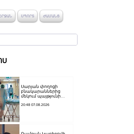
ՇՐՋԱՆ
ՍՊՈՐՏ
ԺԱՄԱՆՑ
ՈՍ
Սարյան փողոցի
բնակարաններից
մեկում պայթյnւնի
հետևանքով 55-ամյա
20:48 07.08.2026
տղամարդը
այրվшծքներով
տեղափոխվել է
հիվանդանոց
Ռամզան Կադիրովի