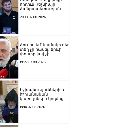
որդուն Չեչնիայի
Հանրապետության
հերոսի կոչում են
20:18 07.08.2026
շնորհել
Հուսով եմ՝ նամակը դեռ
տեղ չի հասել․ երևի
փոստը լավ չի
աշխատում․ Նաթան
19:27 07.08.2026
արքեպիսկոպոս
Հովհաննիսյանը՝ Պոլսո
պատրիարքի լռության
մասին
Իշխանությունների և
իշխանական
կառույցների կողմից
քայլեր են ձեռնարկվում
19:10 07.08.2026
եկեղեցու
հեղինակությունը
վնասելու,
ինքնավարությունը
սահմանափակելու, և