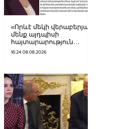
«Որևէ մեկի վերաբերյալ
մենք այդպիսի
հայտարարություն
չպետք է ունենանք»․
16:24 08.08.2026
Քրիստինե Վարդանյան