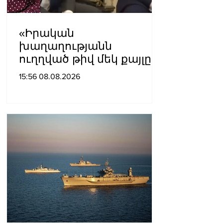
«Իրական
խաղաղությանն
ուղղված թիվ մեկ քայլը
պետք է լիներ մեր բոլոր
15:56 08.08.2026
գերիների ազատ
արձակումը»․ Տաթևիկ
Հայրապետյան