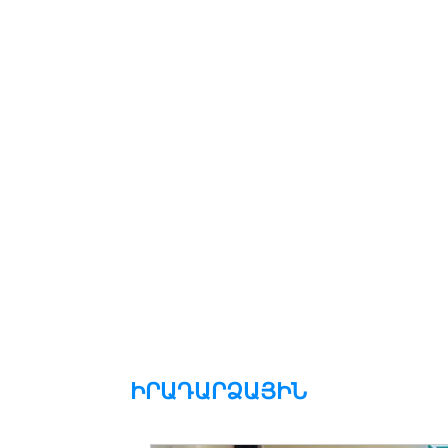
ԻՐԱԴԱՐՁԱՅԻՆ