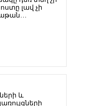
ոստը լավ չի
Նաթան
ոս
ը՝ Պոլսո
ռության մասին
ների և
առույցների