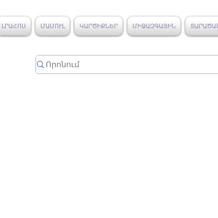
ԼՐԱՀՈՍ
ՄԱՄՈՒԼ
ԿԱՐԾԻՔՆԵՐ
ՄԻՋԱԶԳԱՅԻՆ
ՏԱՐԱԾԱ