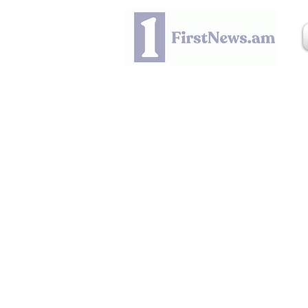
ԻՐԱԴԱՐՁԱՅԻՆ