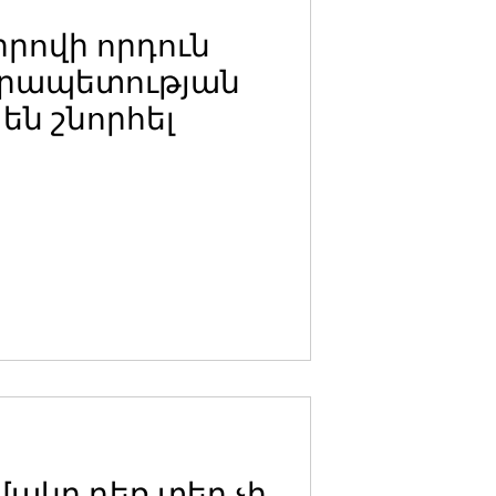
րովի որդուն
նրապետության
 են շնորհել
մակը դեռ տեղ չի