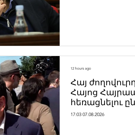
Քոչարյան
12 hours ago
Հայ ժողովուրդ
Հայոց Հայրա
հեռացնելու 
չկա, չի էլ կա
17:03 07.08.2026
մարդը. Նարե