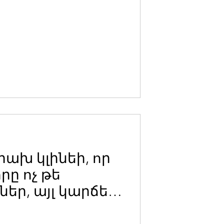
րախ կլինեի, որ
րը ոչ թե
եր, այլ կարճեր
ը. Լևոն