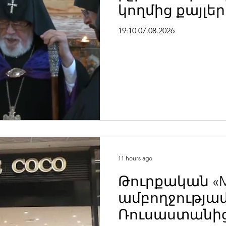
կողմից քայլեր
ձեռնարկվում 
19:10 07.08.2026
հեղինակությու
ինքնավարութ
սահմանափակե
եկեղեցին իրե
հպատակեցնել
Վեհափառ Հա
11 hours ago
Թուրքական «M
ամբողջությամ
Ռուսաստանից