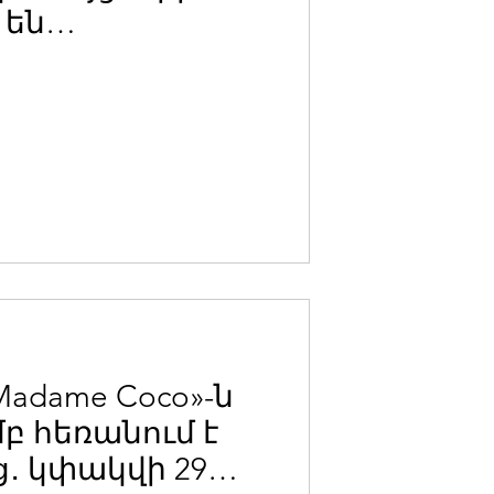
 են
եկեղեցու
նը վնասելու,
յունը
լու, և
նց կամքին
ու համար․
յրապետ
adame Coco»-ն
բ հեռանում է
․ կփակվի 29