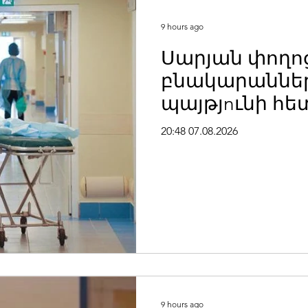
9 hours ago
Սարյան փողո
բնակարաններ
պայթյnւնի հե
ամյա տղամա
20:48 07.08.2026
այրվшծքներո
հիվանդանոց
9 hours ago