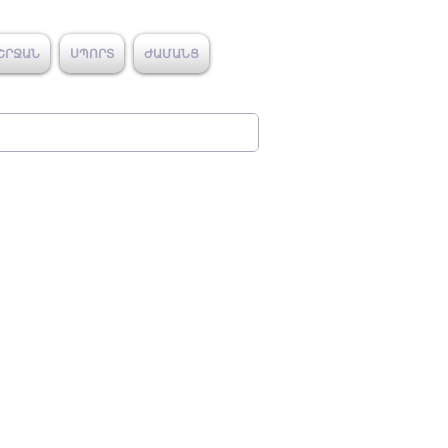
ՇՐՋԱՆ
ՍՊՈՐՏ
ԺԱՄԱՆՑ