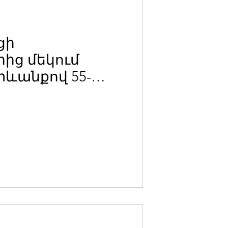
ցի
ից մեկում
տևանքով 55-
րդը
վ տեղափոխվել է