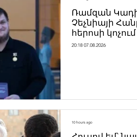
Ռամզան Կադի
Չեչնիայի Հա
հերոսի կոչում
20:18 07.08.2026
10 hours ago
Հուսով եմ՝ նա