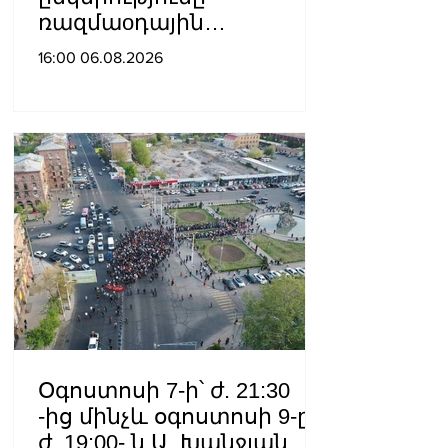
ռազմաoդային
գործողությունների
16:00 06.08.2026
կառավարման
համակարգ է փոխանցել
Ադրբեջանին
Օգոստոսի 7-ի՝ ժ. 21:30
-ից մինչև օգոստոսի 9-ը՝
ժ. 19:00- ն Ա. Խանջյան