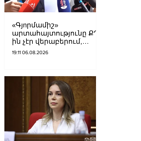
«Գյnրմամիշ»
արտահայտությունը ՔՊ-
ին չէր վերաբերում,
ինձնից բիզնես
19:11 06.08.2026
խլnղներին էր
վերաբերում․ Սամվել
Կարապետյան