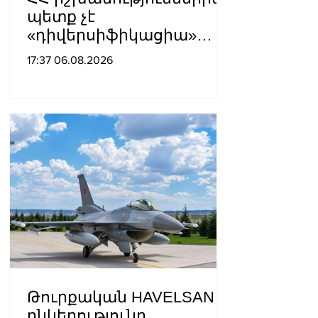
պետք չէ
«դիվերսիֆիկացիա»
բառի ետևում թաքցնել
17:37 06.08.2026
շրջադարձը դեպի ՌԴ-ին
թշնամաբար
տրամադրված ԵՄ․ ՌԴ
ԱԳՆ
Թուրքական HAVELSAN
ընկերությունը