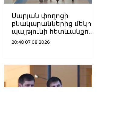
Սարյան փողոցի
բնակարաններից մեկում
պայթյnւնի հետևանքով
55-ամյա տղամարդը
20:48 07.08.2026
այրվшծքներով
տեղափոխվել է
հիվանդանոց