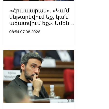
«Հրապարակ»․ «Կա՛մ
ենթարկվում եք, կա՛մ
ազատվում եք». Ամեն
մեկն իր համակարգում
08:54 07.08.2026
«ցար ի բոգ է» իրեն
զգում