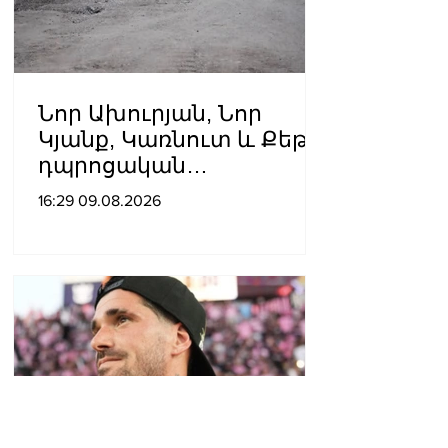
Նոր Ախուրյան, Նոր
Կյանք, Կառնուտ և Քեթի․
դպրոցական
ճանապարհների համար՝
16:29 09.08.2026
314 մլն դրամ