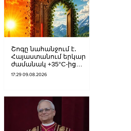
Շոգը նահանջում է․
Հայաստանում երկար
ժամանակ +35°C-ից
բարձր ջերմաստիճան
17:29 09.08.2026
չի՞ լինի