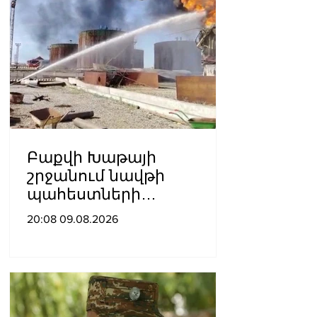
Բաքվի Խաթայի
շրջանում նավթի
պահեստների
տարածքում խոշոր
20:08 09.08.2026
հրդեհ է բռնկվել