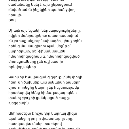
ժամանակը եկել է. այս ընթացքում 
գնված ամեն ինչ կլինի պահանջվող 
որակի։
Ցուլ
Միայն այս նշանի ներկայացուցիչները, 
ովքեր մանրակրկիտ պատրաստվում 
են յուրաքանչյուր նախագծի, կհաջողեն 
իրենց մասնագիտության մեջ՝ թե՛ 
կարիերայի, թե՛ ֆինանսապես. 
իմպրովիզացիան և իմպրովիզացված 
մոտեցումները չեն աշխատի։
Երկվորյակներ
Կարևոր է չափազանց զգույշ լինել փողի 
հետ. մի ծախսեք այն այնպիսի բաների 
վրա, որոնցից կարող եք հեշտությամբ 
հրաժարվել հենց հիմա. լավագույնն է 
փակել բյուջեի ցանկացած բացը։
Խեցգետին
Անհրաժեշտ է ուշադիր կարդալ վիզա 
պահանջող բոլոր փաստաթղթերը, 
հատկապես մանր տառերով 