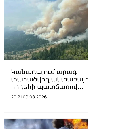
Կանադայում արագ
տարածվող անտառային
հրդեհի պատճառով
տարհանվել է գրեթե
20:21 09.08.2026
22,000 մարդ