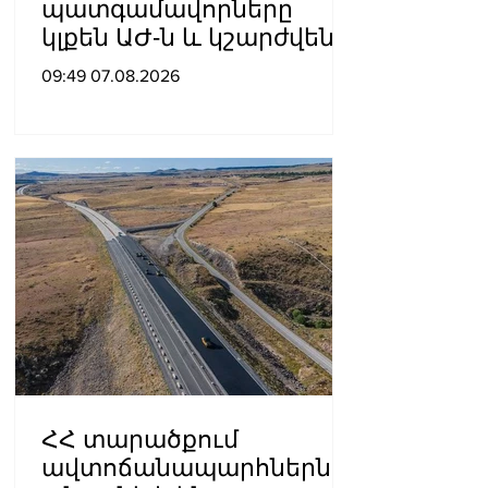
պատգամավորները
կլքեն ԱԺ-ն և կշարժվեն
դեպի Էջմիածին
09:49 07.08.2026
ՀՀ տարածքում
ավտոճանապարհներն