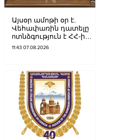
Այսօր ամոթի օր է.
Վեհափառին դատելը
nտնձգություն է ՀՀ-ի
Սահանադրության
11:43 07.08.2026
նկատմամբ. Մարիաննա
Ղահրամանյան