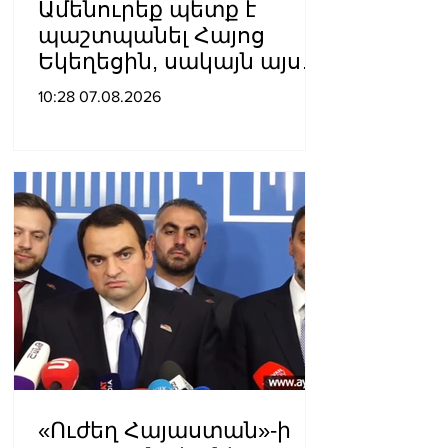
Ամենուրեք պետք է
պաշտպանել Հայոց
Եկեղեցին, սակայն այս
ամենին վերջ տալու,
10:28 07.08.2026
հանդարտվելու և
խաղաղվելու
ճանապարհն
իշխանափոխությունն է.
Տիգրան Աբրահամյան
«Ուժեղ Հայաստան»-ի