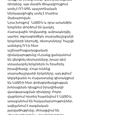
ռիսկերը. այս մասին ճեպազրույցում 
ասել է ՌԴ ԱԳՆ պաշտոնական 
ներկայացուցիչ ասել է Մարիա 
Զախարովան:
Նրա խոսքով՝  ՆԱՏՕ-ն և դրա առանձին 
երկրներ փորձում են կառչել 
Հարավային Կովկասից, ամրապնդվել 
այտեղ՝ օգտագործելու տարածաշրջանի 
երկրների ներուժը, ռեսուրսները՝ հաշվի 
առնելով ՌԴ-ի հետ 
աշխարհաքաղաքական 
դիմակայությունը:«Նրանք ցանկանում 
են վերցնել ռեսուրսները, իրար դեմ 
տրամադրել երկրներն ու հրահրել 
իրավիճակը: Հույս ունենք 
տարածաշրջանի երկրները, այդ թվում՝ 
Ադրբեջանն ու Հայաստանը գիտակցում 
են ՆԱՏՕ-ի հետ փոխգործակցության 
խորացման դեպքում իրավիճակի 
վատթարացման ռիսկերը: Բոլոր 
վայրերում որտեղ հայտնվում է ՆԱՏՕ-ն, 
առաջանում են հակամարտություններ, 
ավելանում է ռազմական 
լարվածությունը, մոռացվում են 