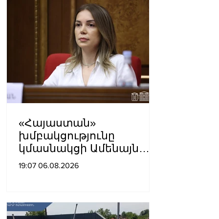
«Հայաստան»
խմբակցությունը
կմասնակցի Ամենայն
Հայոց Կաթողիկոսի
19:07 06.08.2026
դատավարությանը․
Աննա Գրիգորյան