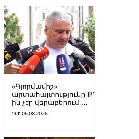
պատճառով.
Մատվիենկո
«Գյnրմամիշ»
արտահայտությունը ՔՊ-
ին չէր վերաբերում,
ինձնից բիզնես
19:11 06.08.2026
խլnղներին էր
վերաբերում․ Սամվել
Կարապետյան