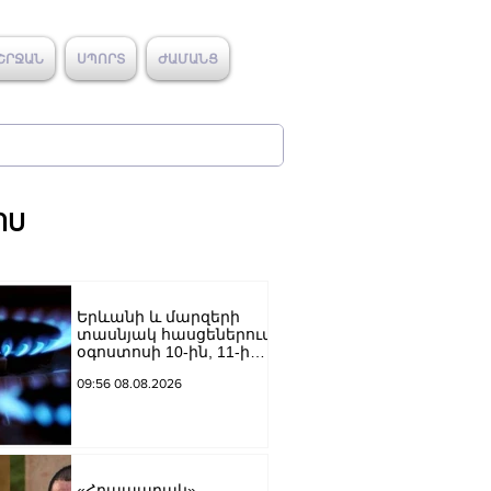
ՇՐՋԱՆ
ՍՊՈՐՏ
ԺԱՄԱՆՑ
ՈՍ
Երևանի և մարզերի
տասնյակ հասցեներում
օգոստոսի 10-ին, 11-ին,
12-ին և 13-ին գազ չի
09:56 08.08.2026
լինելու
«Հրապարակ».