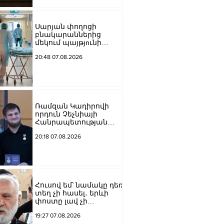
Սարյան փողոցի
բնակարաններից
մեկում պայթյnւնի
հետևանքով 55-ամյա
20:48 07.08.2026
տղամարդը
այրվшծքներով
տեղափոխվել է
հիվանդանոց
Ռամզան Կադիրովի
որդուն Չեչնիայի
Հանրապետության
հերոսի կոչում են
20:18 07.08.2026
շնորհել
Հուսով եմ՝ նամակը դեռ
տեղ չի հասել․ երևի
փոստը լավ չի
աշխատում․ Նաթան
19:27 07.08.2026
արքեպիսկոպոս