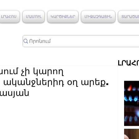
ԼՐԱՀՈՍ
ՄԱՄՈՒԼ
ԿԱՐԾԻՔՆԵՐ
ՄԻՋԱԶԳԱՅԻՆ
ՏԱՐԱԾԱ
ԼՐԱՀ
ում չի կարող
, ականջներիդ օղ արեք.
իասյան