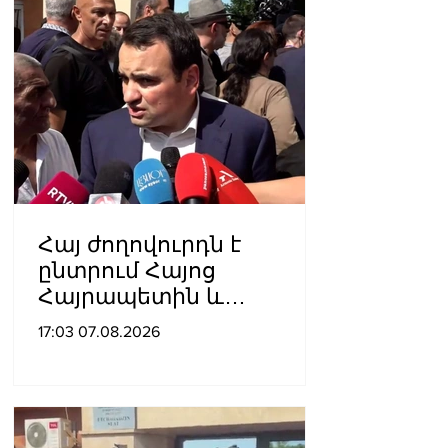
Հայ ժողովուրդն է
ընտրում Հայոց
Հայրապետին և
հեռացնելու
17:03 07.08.2026
ընթացակարգ չկա, չի էլ
կարող աշխարհիկ
մարդը. Նարեկ
Կարապետյան