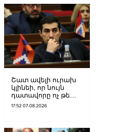
Շատ ավելի ուրախ
կլինեի, որ նույն
դատավորը ոչ թե
բացարկ հայտներ, այլ
17:52 07.08.2026
կարճեր քրեական գործը.
Լևոն Քոչարյան