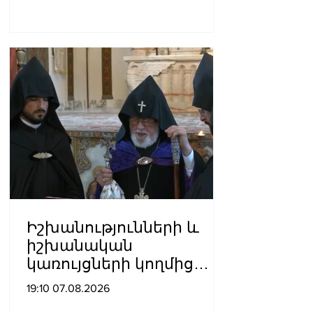
արքեպիսկոպոս
Հովհաննիսյանը՝ Պոլսո
պատրիարքի լռության
մասին
Իշխանությունների և
իշխանական
կառույցների կողմից
քայլեր են ձեռնարկվում
19:10 07.08.2026
եկեղեցու