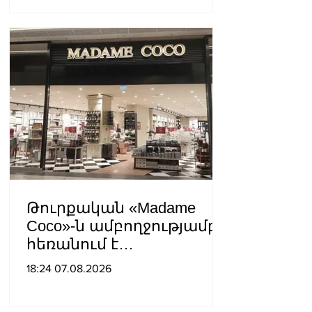
հեղինակությունը
վնասելու,
ինքնավարությունը
սահմանափակելու, և
եկեղեցին իրենց կամքին
հպատակեցնելու
համար․ Վեհափառ
Հայրապետ
Թուրքական «Madame
Coco»-ն ամբողջությամբ
հեռանում է
Ռուսաստանից․ կփակվի
18:24 07.08.2026
29 խանութ