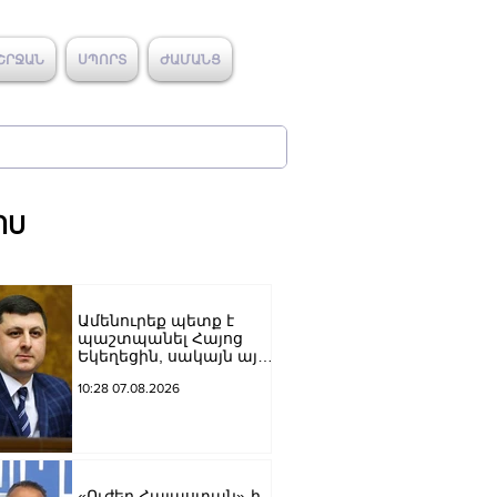
ՇՐՋԱՆ
ՍՊՈՐՏ
ԺԱՄԱՆՑ
ՈՍ
Ամենուրեք պետք է
պաշտպանել Հայոց
Եկեղեցին, սակայն այս
ամենին վերջ տալու,
10:28 07.08.2026
հանդարտվելու և
խաղաղվելու
ճանապարհն
իշխանափոխությունն
է. Տիգրան
Աբրահամյան
«Ուժեղ Հայաստան»-ի