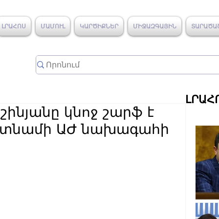
ԼՐԱՀՈՍ
ՄԱՄՈՒԼ
ԿԱՐԾԻՔՆԵՐ
ՄԻՋԱԶԳԱՅԻՆ
ՏԱՐԱԾԱ
ԼՐԱՀ
շինյանը կնոջ շարֆ է
իետնամի ԱԺ նախագահի