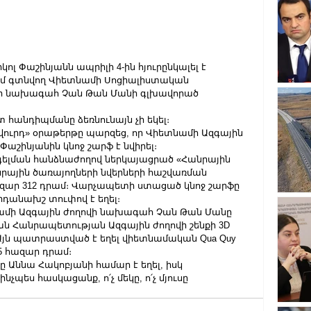
կոլ Փաշինյանն ապրիլի 4-ին հյուրընկալել է 
մ գտնվող Վիետնամի Սոցիալիստական 
ի նախագահ Չան Թան Մանի գլխավորած 
 հանդիպմանը ձեռնունայն չի եկել։
ուրդ» օրաթերթը պարզեց, որ Վիետնամի Ազգային 
շինյանին կնոջ շարֆ է նվիրել։ 
ելման հանձնաժողով ներկայացրած «Հանրային 
րային ծառայողների նվերների հաշվառման 
հազար 312 դրամ։ Վարչապետի ստացած կնոջ շարֆը 
դանախշ տուփով է եղել։
ամի Ազգային ժողովի նախագահ Չան Թան Մանը 
ն Հանրապետության Ազգային ժողովի շենքի 3D 
յն պատրաստված է եղել վիետնամական Qua Quy 
45 հազար դրամ։
ը Աննա Հակոբյանի համար է եղել, իսկ 
չպես հասկացանք, ո՛չ մեկը, ո՛չ մյուսը 