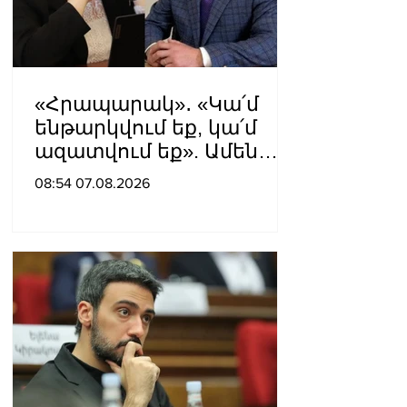
«Հրապարակ»․ «Կա՛մ
ենթարկվում եք, կա՛մ
ազատվում եք». Ամեն
մեկն իր համակարգում
08:54 07.08.2026
«ցար ի բոգ է» իրեն
զգում