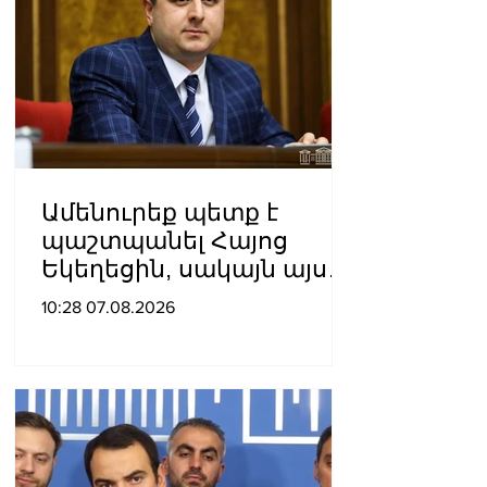
Ամենուրեք պետք է
պաշտպանել Հայոց
Եկեղեցին, սակայն այս
ամենին վերջ տալու,
10:28 07.08.2026
հանդարտվելու և
խաղաղվելու
ճանապարհն
իշխանափոխությունն է.
Տիգրան Աբրահամյան