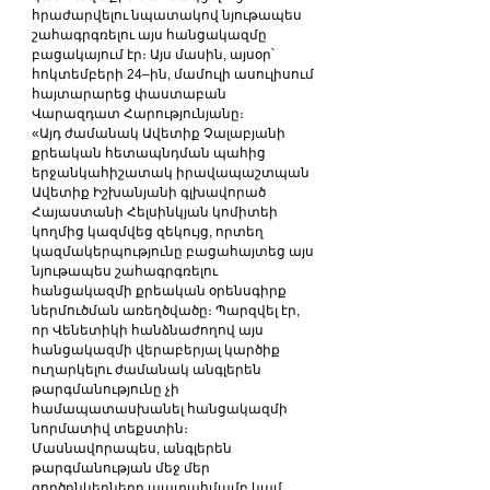
հրաժարվելու նպատակով նյութապես 
շահագրգռելու այս հանցակազմը 
բացակայում էր։ Այս մասին, այսօր՝ 
հոկտեմբերի 24–ին, մամուլի ասուլիսում 
հայտարարեց փաստաբան 
Վարազդատ Հարությունյանը։
«Այդ ժամանակ Ավետիք Չալաբյանի 
քրեական հետապնդման պահից 
երջանկահիշատակ իրավապաշտպան 
Ավետիք Իշխանյանի գլխավորած 
Հայաստանի Հելսինկյան կոմիտեի 
կողմից կազմվեց զեկույց, որտեղ 
կազմակերպությունը բացահայտեց այս 
նյութապես շահագրգռելու 
հանցակազմի քրեական օրենսգիրք 
ներմուծման առեղծվածը։ Պարզվել էր, 
որ Վենետիկի հանձնաժողով այս 
հանցակազմի վերաբերյալ կարծիք 
ուղարկելու ժամանակ անգլերեն 
թարգմանությունը չի 
համապատասխանել հանցակազմի 
նորմատիվ տեքստին։ 
Մասնավորապես, անգլերեն 
թարգմանության մեջ մեր 
գործընկերները պատահմամբ կամ 