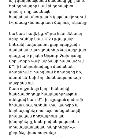
այդ գաղտնալսման մասնակիցը լինում 
է ընդդիմադիր կամ ընդդիմախոս 
գործիչ, որը ամենայն 
հավանականությամբ կալանավորվում 
է»,-ասաց Վարազդատ Հարությունյանը։
Նա նաև հավելեց. «Դրա հետ մեկտեղ 
մենք ունենք նաև 2023 թվականի 
Երևանի ավագանու քարոզարշավի 
ժամանակ շատ կոնկրետ ձայնագրված 
դեպք, երբ բլոգեր Արթուր Չախոյանը 
Նոր Նորքի Գայի արձանի հատվածում 
ՔՊ–ի հանրահավաքի ժամանակ 
մոտենում է, հարցնում է որտեղից եք, 
ասում են՝ եսիմ որ մանկապարտեզի 
տնօրենն եմ։
Շատ ողջունելի է, որ Վենետիկի 
հանձնաժողովը հնարավորություն 
ունեցավ նաև ՍԴ–ի ուշացած դիմումի 
հիման վրա, ուրեմն, տալ կարծիք և 
ներկայացնել դրա այս հանցակազմի 
իրավական որոշակիության 
խնդիրները, նաև բովանդակային և 
տրամաբանական խնդիրները»,– 
ընդգծեց փաստաբանը։