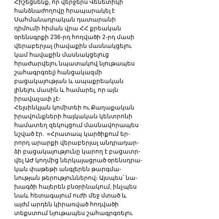
Հիշեցնենք, որ վերջերս Վենետիկի 
հանձնաժողովը հրապարակել է 
Սահմանադրական դատարանի 
դիմումի հիման վրա ՀՀ քրեական 
օրենսգրքի 236-րդ հոդվածի 2-րդ մասի 
վերաբերյալ (հավաքին մասնակցելու 
կամ հավաքին մասնակցելուց 
հրաժարվելու նպատակով նյութապես 
շահագրգռել) հանցակազմի 
բացակայության և ապաքրեական 
լինելու մասին և համարել, որ այն 
իրավաչափ չէ։
Հելսինկյան կոմիտեի ու Քաղաքական 
իրավունքների հայկական կենտրոնի 
համատեղ զեկույցում մասնավորապես 
նշված էր.  «Հ­րա­տապ կար­ծի­քում եր­
րորդ ա­րար­քի վերաբերյալ ան­դրա­դար­
ձի բա­ցա­կա­յու­թյու­նը կարող է բա­ցատր­
վել ԱԺ կող­մից ներ­կա­յաց­րած օրենսդ­րա­
կան փա­թե­թի ան­գլե­րեն թարգ­մա­
նության թե­րու­թյուն­նե­րով։ Այս­պես՝ նա­
խագ­ծի հայե­րեն բնօ­րի­նա­կում, ի­նչ­պես 
նաև հե­տա­գա­յում ու­ժի մեջ մտած և 
այժմ ար­դեն կի­րառ­ված հոդ­վա­ծի 
տեքստում նյու­թա­պես շա­հագրգ­ռե­լու 