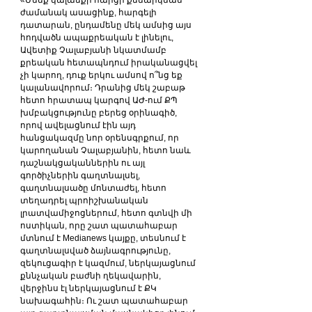
ժամանակ ասացինք, հարգելի 
դատարան, ընդամենը մեկ ամսից այս 
հոդվածն ապաքրեական է լինելու, 
Ավետիք Չալաբյանի նկատմամբ 
քրեական հետապնդում իրականացվել 
չի կարող, դուք երկու ամսով ո՞նց եք 
կալանավորում։ Դրանից մեկ շաբաթ 
հետո հրատապ կարգով ԱԺ-ում ՔՊ 
խմբակցությունը բերեց օրինագիծ, 
որով ավելացնում էին այդ 
հանցակազմը նոր օրենսգրքում, որ 
կարողանան Չալաբյանին, հետո նաև 
դաշնակցականներին ու այլ 
գործիչներին գաղտնալսել, 
գաղտնալսածը մոնտաժել, հետո 
տեղադրել պրոիշխանական 
լրատվամիջոցներում, հետո գտնվի մի 
ոստիկան, որը շատ պատահաբար 
մտնում է Medianews կայքը, տեսնում է 
գաղտնալսված ձայնագրությունը, 
զեկուցագիր է կազմում, ներկայացնում 
քննչական բաժնի ղեկավարին, 
վերջինս էլ ներկայացնում է ՔԿ 
նախագահին։ Ու շատ պատահաբար 