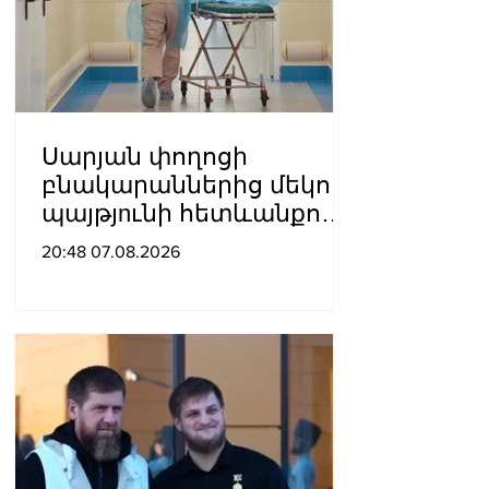
Սարյան փողոցի
բնակարաններից մեկում
պայթյnւնի հետևանքով
55-ամյա տղամարդը
20:48 07.08.2026
այրվшծքներով
տեղափոխվել է
հիվանդանոց