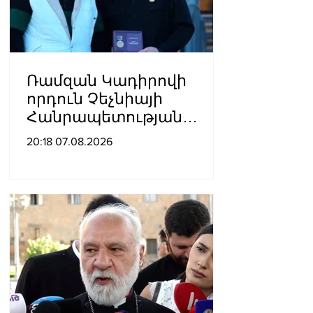
Ռամզան Կադիրովի
որդուն Չեչնիայի
Հանրապետության
հերոսի կոչում են
20:18 07.08.2026
շնորհել