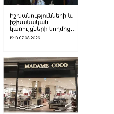
Իշխանությունների և
իշխանական
կառույցների կողմից
քայլեր են ձեռնարկվում
19:10 07.08.2026
եկեղեցու
հեղինակությունը
վնասելու,
ինքնավարությունը
սահմանափակելու, և
եկեղեցին իրենց կամքին
հպատակեցնելու
համար․ Վեհափառ
Հայրապետ