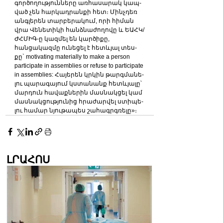
գործողությունները առ­հա­սա­րակ կապ­
ված չեն հար­կադ­րան­քի հետ։ Մինչ­դեռ 
ան­գլե­րեն տարբերակում, ո­րի հի­ման 
վրա Վե­նե­տի­կի հանձ­նա­ժո­ղո­վը և Ե­ԱՀԿ/
ԺՀ­ՄԻԳ-ը կազ­մել են կար­ծի­քը, 
հանցակազ­մը ու­նե­ցել է հետ­ևյալ տես­
քը` motivating materially to make a person 
participate in assemblies or refuse to participate 
in assemblies: Հայե­րեն կր­կին թարգ­մա­նե­
լու պարագայում կստանանք հետևյա­լը՝ 
մար­դուն հավաքներին մաս­նակ­ցել կամ 
մաս­նակ­ցու­թյու­նից հրա­ժար­վել ստիպե­
լու համար նյու­թա­պես շահագրգռե­լը»։
ԼՐԱՀՈՍ