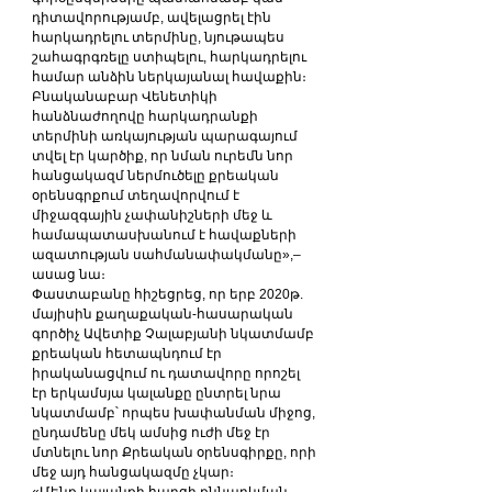
դիտավորությամբ, ավելացրել էին 
հարկադրելու տերմինը, նյութապես 
շահագրգռելը ստիպելու, հարկադրելու 
համար անձին ներկայանալ հավաքին։ 
Բնականաբար Վենետիկի 
հանձնաժողովը հարկադրանքի 
տերմինի առկայության պարագայում 
տվել էր կարծիք, որ նման ուրեմն նոր 
հանցակազմ ներմուծելը քրեական 
օրենսգրքում տեղավորվում է 
միջազգային չափանիշների մեջ և 
համապատասխանում է հավաքների 
ազատության սահմանափակմանը»,–
ասաց նա։
Փաստաբանը հիշեցրեց, որ երբ 2020թ. 
մայիսին քաղաքական-հասարական 
գործիչ Ավետիք Չալաբյանի նկատմամբ 
քրեական հետապնդում էր 
իրականացվում ու դատավորը որոշել 
էր երկամսյա կալանքը ընտրել նրա 
նկատմամբ՝ որպես խափանման միջոց, 
ընդամենը մեկ ամսից ուժի մեջ էր 
մտնելու նոր Քրեական օրենսգիրքը, որի 
մեջ այդ հանցակազմը չկար։
«Մենք կալանքի հարցի քննարկման 