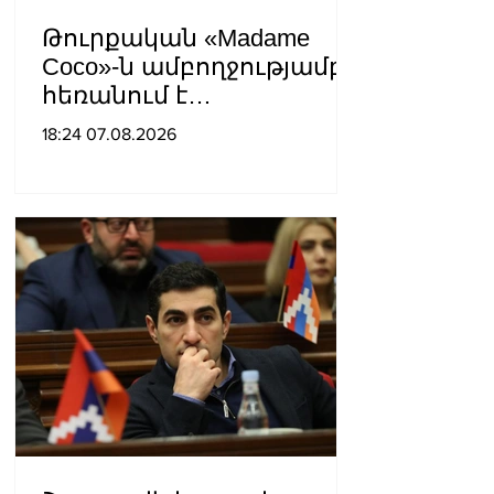
Թուրքական «Madame
Coco»-ն ամբողջությամբ
հեռանում է
Ռուսաստանից․ կփակվի
18:24 07.08.2026
29 խանութ