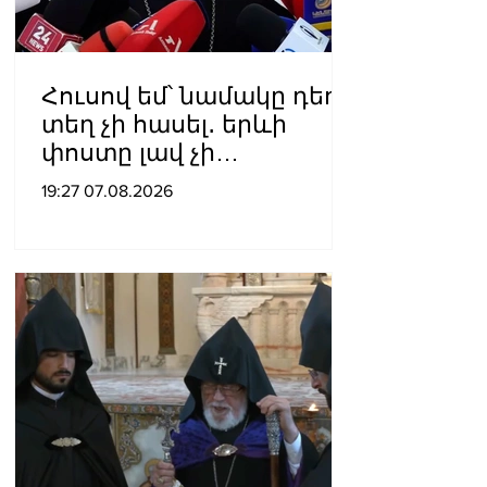
Հուսով եմ՝ նամակը դեռ
տեղ չի հասել․ երևի
փոստը լավ չի
աշխատում․ Նաթան
19:27 07.08.2026
արքեպիսկոպոս
Հովհաննիսյանը՝ Պոլսո
պատրիարքի լռության
մասին