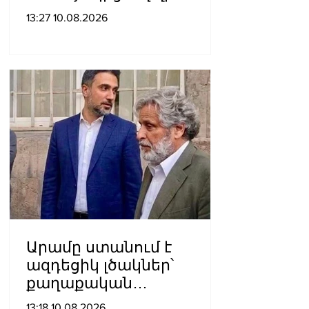
անձանց․
13:27 10.08.2026
մանրամասներ`
Դաշտավան գյուղում
կատարված
խուլիգանnւթյունից
Արամը ստանում է
ազդեցիկ լծակներ՝
քաղաքական
ճնշումներն ու
13:18 10.08.2026