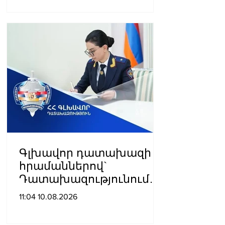
Փեզեշքիանին
Գլխավոր դատախազի
հրամաններով`
Դատախազությունում
տեղի են ունեցել
11:04 10.08.2026
կադրային
փոփոխություններ