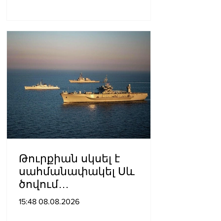
գերիների ազատ
արձակումը»․ Տաթևիկ
Հայրապետյան
Թուրքիան սկսել է
սահմանափակել Սև
ծովում
նավագնացությունը
15:48 08.08.2026