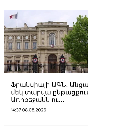
Ֆրանսիայի ԱԳՆ․ Անցած
մեկ տարվա ընթացքում
Ադրբեջանն ու
Հայաստանը
14:37 08.08.2026
խաղաղությունը
դարձրել են շոշափելի