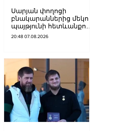
Սարյան փողոցի
բնակարաններից մեկում
պայթյnւնի հետևանքով
55-ամյա տղամարդը
20:48 07.08.2026
այրվшծքներով
տեղափոխվել է
հիվանդանոց