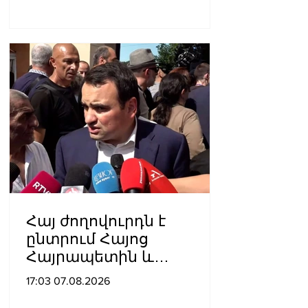
կարճեր քրեական գործը.
Լևոն Քոչարյան
Հայ ժողովուրդն է
ընտրում Հայոց
Հայրապետին և
հեռացնելու
17:03 07.08.2026
ընթացակարգ չկա, չի էլ