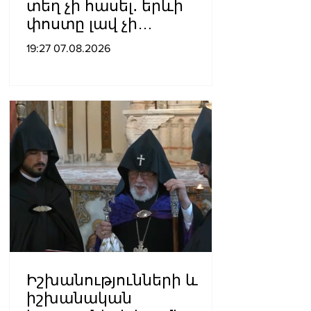
տեղ չի հասել․ երևի
փոստը լավ չի
աշխատում․ Նաթան
19:27 07.08.2026
արքեպիսկոպոս
Հովհաննիսյանը՝ Պոլսո
պատրիարքի լռության
մասին
Իշխանությունների և
իշխանական