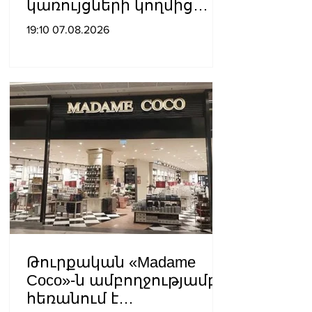
կառույցների կողմից
քայլեր են ձեռնարկվում
19:10 07.08.2026
եկեղեցու
հեղինակությունը
վնասելու,
ինքնավարությունը
սահմանափակելու, և
եկեղեցին իրենց կամքին
հպատակեցնելու
համար․ Վեհափառ
Հայրապետ
Թուրքական «Madame
Coco»-ն ամբողջությամբ
հեռանում է