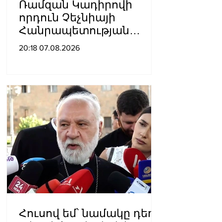
Ռամզան Կադիրովի
որդուն Չեչնիայի
Հանրապետության
հերոսի կոչում են
20:18 07.08.2026
շնորհել
Հուսով եմ՝ նամակը դեռ