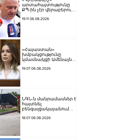
արտահայտությունը
ՔՊ-ին չէր վերաբերում,
ինձնից բիզնես
19:11 06.08.2026
խլnղներին էր
վերաբերում․ Սամվել
Կարապետյան
«Հայաստան»
խմբակցությունը
կմասնակցի Ամենայն
Հայոց Կաթողիկոսի
19:07 06.08.2026
դատավարությանը․
Աննա Գրիգորյան
ՆԳՆ-ն մանրամասներ է
հայտնել
բենզալցակայանում
տեղի ունեցած
18:07 06.08.2026
պայթյունից