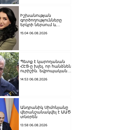
Մեծի պողոտա
խաչմերուկը
երթևեկության համար
Իշխանության
փակ է լինելու
գործողությունները
երկրի ներսում և
արտաքին ճակատում
15:04 06.08.2026
դրանց
բացակայությունը կամ
առնվազն, ոչ բավարար
լինելը, ամրապնդում են
խորքային
մտահոգությունները
Պետք է կարողանան
պետականության,
ՀԷՑ-ը խլել, որ հանձնեն
ազգային արժեքների և
ուրիշին. եվրոպական
արդարու
դատարաններում քայլ-
14:53 06.08.2026
քայլ գնում ենք առաջ.
Կարապետյան
Անդրանիկ Սիմոնյանը
վերանշանակվել է ԱԱԾ
տնօրեն
13:58 06.08.2026