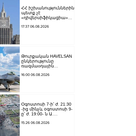
ՀՀ իշխանություններին
պետք չէ
«դիվերսիֆիկացիա»
բառի ետևում թաքցնել
17:37 06.08.2026
շրջադարձը դեպի ՌԴ-
ին թշնամաբար
տրամադրված ԵՄ․ ՌԴ
ԱԳՆ
Թուրքական HAVELSAN
ընկերությունը
ռազմաoդային
գործողությունների
16:00 06.08.2026
կառավարման
համակարգ է
փոխանցել
Ադրբեջանին
Օգոստոսի 7-ի՝ ժ. 21:30
-ից մինչև օգոստոսի 9-
ը՝ ժ. 19:00- ն Ա.
Խանջյան փողոցի
15:26 06.08.2026
Մանկավարժական
համալսարանին հարող
ուղետարը մինչև Տ.