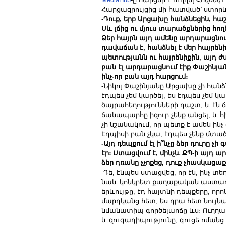
Հարցազրույցից մի հատված՝ ստորև
-
Դուք, երբ Արցախը հանձնեցին, հաշ
Սև լճից ու մյուս տարածքներից հո
Ձեր հայրն այդ ամենը արդարացնում 
դավաճան է, հանձնել է մեր հայրեն
պետությանն ու հայրենիքին, այդ ժ
բան էլ արդարացնում էիք Փաշինյան
ինչ-որ բան այդ հարցում։
-Նիկոլ Փաշինյանը Արցախը չի հանձ
էդպես չեմ կարծել, ես էդպես չեմ կա
ծայրահեղությունների դաշտ, և էն 
ճանապարհը իզուր չենք անցել, և հիմ
չի նշանակում, որ պետք է ամեն ինչ
Էդպիսի բան չկա, էդպես չենք մտած
-Այդ դեպքում էլ ի՞նչը ձեր դուրը չի
էր։ Ստացվում է, մինչև ՔՊ-ի այդ ա
ձեր դռանը չչոքեց, դուք չհասկացաք
-Դե, էնպես ստացվեց, որ էն, ինչ տ
նաև կոնկրետ քաղաքական աստառ էի
երևույթը, էդ հայտնի դեպքերը, որո
մարդկանց հետ, ես դրա հետ նույն
նմանատիպ գործելաոճը ևս։ Ուղղակ
և զուգադիպությունը, գուցե ոմանց