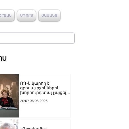
ՇՐՋԱՆ
ՍՊՈՐՏ
ԺԱՄԱՆՑ
ՈՍ
ՌԴ-ն կարող է
զբոսաշրջիկներին
խորհուրդ տալ չայցելել
Հայաստան՝
20:07 06.08.2026
ռուսաստանցիների
ձերբակալությունների
պատճառով.
Մատվիենկո
«Գյnրմամիշ»