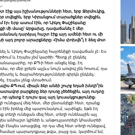
։
տ էիք այս իշխանությունների հետ, երբ Ջերմուկից, 
ղեր տվեցին, երբ Կիրանցում տարածքներ տվեցին, 
էր։ Երբ ասում էին, որ Նիկոլ Փաշինյանը 
իքի մի մասը՝ Արցախը, դավաճանել է մեր 
ամանակ դարձյալ հաշտ էիք այդ ամենի հետ ու մի 
ի այդ բոլոր արարքները։ Հիմա փոխվե՞լ է ձեզ մոտ 
նել և Նիկոլ Փաշինյանը հայրենիքի դավաճան չէ։ Ես 
րծում և էդպես չեմ կարծի։ Պետք չէ ընկնել 
ճանապարհը, որ ՔՊ-ի հետ անցել ենք, էդ 
ա, որ մեր ջրերն այլևս նույն առվով չեն հոսում, դա 
 ժխտել և ծայրահեղությունների գիրկն ընկնել։ 
ել, էդպես չենք մտածում։
 գալիս ՔՊ-ում, միայն ձեր անձի շուրջ եղած խնդի՞րն 
րատավոր բարքերը ձեր դուռը չծեծեցին, այդ ուղտը 
, որ պետք է դուրս գալ այդ կուսակցությունից։
եղի ունեցավ մեզ հետ, մեր ընտանիքի հետ, դրանք 
ն իրենց մեջ պարունակում, այսինքն, եթե էդ 
նք տեղի ունեցան մեզ հետ, տեղի ունենային այլ 
պես անհաշտ կլինեի և անթույլատրելի կհամարեի 
ի էնպես ստացվեց, որ դա մեզ հետ տեղի ունեցավ, 
 համար պարադոքսալ թվա, բայց դա, կարծում եմ, 