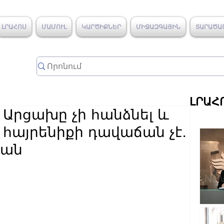
ԼՐԱՀՈՍ
ՄԱՄՈՒԼ
ԿԱՐԾԻՔՆԵՐ
ՄԻՋԱԶԳԱՅԻՆ
ՏԱՐԱԾԱ
ԼՐԱՀ
 Արցախը չի հանձնել և
 հայրենիքի դավաճան չէ․
յան