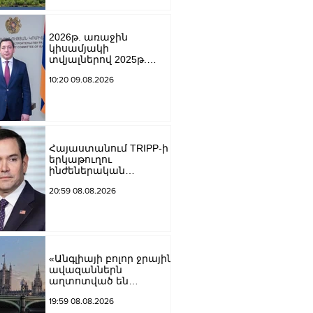
2026թ. առաջին
կիսամյակի
տվյալներով 2025թ.
նույն ամիսների
10:20 09.08.2026
համեմատ
շինարարությունն աճել
է 24.5%-ով. Եղիազար
Վարդանյան
Հայաստանում TRIPP-ի
երկաթուղու
ինժեներական
ուսումնասիրություններ
20:59 08.08.2026
ն արդեն սկսվել են.
Ռուբիո
«Անգլիայի բոլոր ջրային
ավազաններն
աղտոտված են
թունավոր քիմիական
19:59 08.08.2026
նյութերով»․ Լևոն