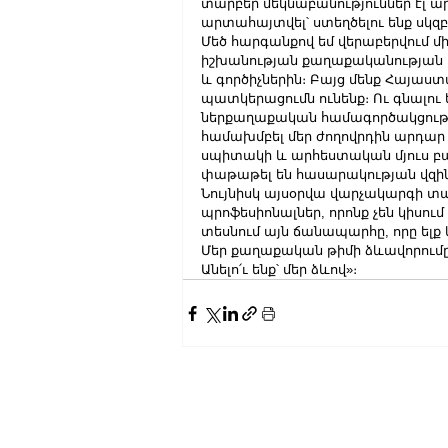
տարբեր մեկնաբանություններ էլ ար
արտահայտվել՝ ստեղծելու ենք սկզ
Մեծ հարգանքով եմ վերաբերվում մի
իշխանության քաղաքականության 
և գործիչներին։ Բայց մենք Հայաս
պատկերացումն ունենք։ Ու գնալու 
ներքաղաքական համագործակցությո
համախմբել մեր ժողովրդին արդար ո
սպիտակի և արհեստական մյուս բաժ
փաթաթել են հասարակության վզին՝
Նույնիսկ այսօրվա վարչակարգի տ
պրոֆեսիոնալներ, որոնք չեն կիսու
տեսնում այն ճանապարհը, որը ելք
Մեր քաղաքական թիմի ձևավորումը 
Անելո՛ւ ենք՝ մեր ձևով»։ 