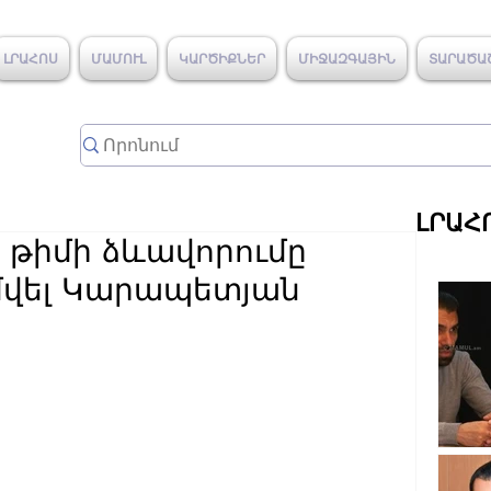
ԼՐԱՀՈՍ
ՄԱՄՈՒԼ
ԿԱՐԾԻՔՆԵՐ
ՄԻՋԱԶԳԱՅԻՆ
ՏԱՐԱԾԱ
ԼՐԱՀ
թիմի ձևավորումը
ամվել Կարապետյան