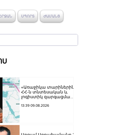
ՇՐՋԱՆ
ՍՊՈՐՏ
ԺԱՄԱՆՑ
ՈՍ
«Առաջիկա տարիներին
ՀՀ-ն տնտեսական և
լոգիստիկ զարգացման
տեսանկյունից պետք է
13:39 09.08.2026
կարողանա լուծել երկու
մակարդակի խնդիր».
Արա Պողոսյան
Արգամ Աբրահամյանը 2