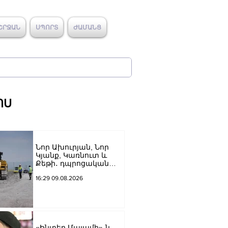
ՇՐՋԱՆ
ՍՊՈՐՏ
ԺԱՄԱՆՑ
ՈՍ
Նոր Ախուրյան, Նոր
Կյանք, Կառնուտ և
Քեթի․ դպրոցական
ճանապարհների
16:29 09.08.2026
համար՝ 314 մլն դրամ
«Ինտեր Մայամի»-ն