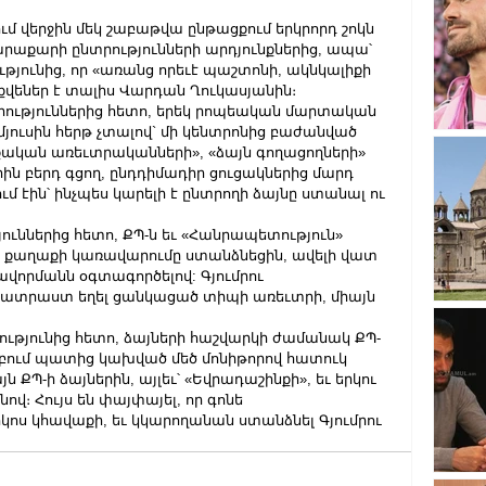
ւմ վերջին մեկ շաբաթվա ընթացքում երկրորդ շոկն 
արաքարի ընտրությունների արդյունքներից, ապա՝ 
յունից, որ «առանց որեւէ պաշտոնի, ակնկալիքի 
քվեներ է տալիս Վարդան Ղուկասյանին։
նտրություններից հետո, երեկ րոպեական մարտական 
յուսին հերթ չտալով` մի կենտրոնից բաժանված 
քական առեւտրականների», «ձայն գողացողների» 
ն բերդ գցող, ընդդիմադիր ցուցակներից մարդ 
 էին՝ ինչպես կարելի է ընտրողի ձայնը ստանալ ու 
ուններից հետո, ՔՊ-ն եւ «Հանրապետություն» 
ով» քաղաքի կառավարումը ստանձնեցին, ավելի վատ 
վորմանն օգտագործելով: Գյումրու 
ն պատրաստ եղել ցանկացած տիպի առեւտրի, միայն 
կությունից հետո, ձայների հաշվարկի ժամանակ ՔՊ-
բում պատից կախված մեծ մոնիթորով հատուկ 
յն ՔՊ-ի ձայներին, այլեւ՝ «Եվրադաշինքի», եւ երկու 
ով։ Հույս են փայփայել, որ գոնե 
ոս կհավաքի, եւ կկարողանան ստանձնել Գյումրու 