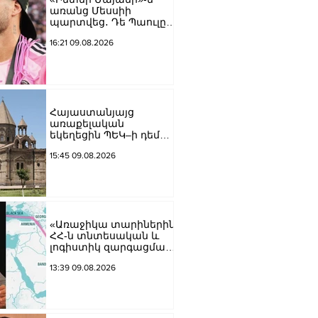
առանց Մեսսիի
պարտվեց․ Դե Պաուլը
գոլը նվիրեց
16:21 09.08.2026
արգենտինացուն
Հայաստանյայց
առաքելական
եկեղեցին ՊԵԿ–ի դեմ
հայց է ներկայացվել
15:45 09.08.2026
«Առաջիկա տարիներին
ՀՀ-ն տնտեսական և
լոգիստիկ զարգացման
տեսանկյունից պետք է
13:39 09.08.2026
կարողանա լուծել երկու
մակարդակի խնդիր».
Արա Պողոսյան