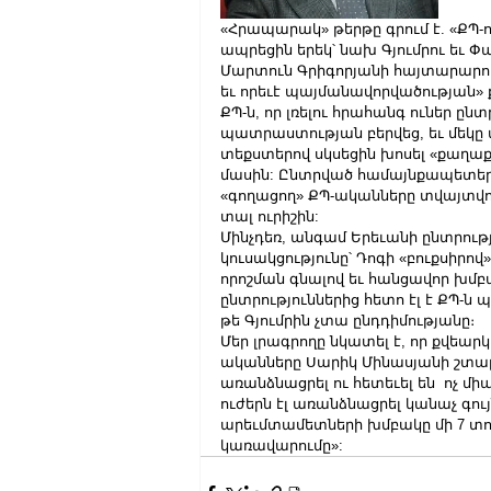
«Հրապարակ» թերթը գրում է. «ՔՊ-ո
ապրեցին երեկ՝ նախ Գյումրու եւ Փ
Մարտուն Գրիգորյանի հայտարարութ
եւ որեւէ պայմանավորվածության» 
ՔՊ-ն, որ լռելու հրահանգ ուներ ը
պատրաստության բերվեց, եւ մեկը մ
տեքստերով սկսեցին խոսել «քաղա
մասին: Ընտրված համայնքապետերի
«գողացող» ՔՊ-ականները տվայտվում
տալ ուրիշին:
Մինչդեռ, անգամ Երեւանի ընտրությ
կուսակցությունը՝ Դոգի «բուքսիր
որոշման գնալով եւ հանցավոր խմբա
ընտրություններից հետո էլ է ՔՊ-
թե Գյումրին չտա ընդդիմությանը։
Մեր լրագրողը նկատել է, որ քվեար
ականները Սարիկ Մինասյանի շտա
առանձնացրել ու հետեւել են  ոչ միա
ուժերն էլ առանձնացրել կանաչ գույն
արեւմտամետների խմբակը մի 7 տոկ
կառավարումը»: