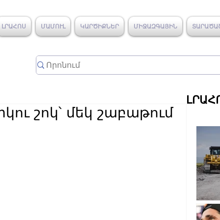
ԼՐԱՀՈՍ
ՄԱՄՈՒԼ
ԿԱՐԾԻՔՆԵՐ
ՄԻՋԱԶԳԱՅԻՆ
ՏԱՐԱԾԱ
ԼՐԱՀ
ու շոկ՝ մեկ շաբաթում