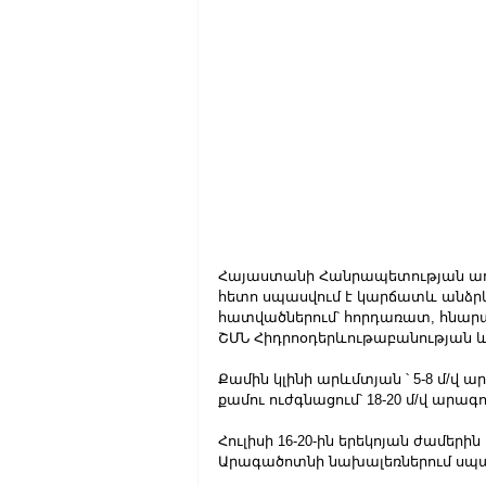
Հայաստանի Հանրապետության առան
հետո սպասվում է կարճատև անձրև 
հատվածներում՝ հորդառատ, հնարավ
ՇՄՆ Հիդրոօդերևութաբանության և
Քամին կլինի արևմտյան ՝ 5-8 մ/վ
քամու ուժգնացում՝ 18-20 մ/վ արագ
Հուլիսի 16-20-ին երեկոյան ժամերի
Արագածոտնի նախալեռներում սպասվ