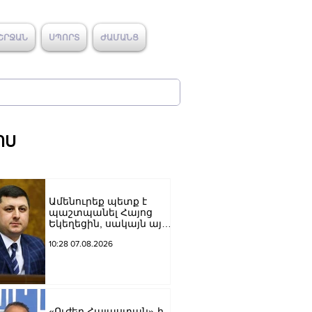
ՇՐՋԱՆ
ՍՊՈՐՏ
ԺԱՄԱՆՑ
ՈՍ
Ամենուրեք պետք է
պաշտպանել Հայոց
Եկեղեցին, սակայն այս
ամենին վերջ տալու,
10:28 07.08.2026
հանդարտվելու և
խաղաղվելու
ճանապարհն
իշխանափոխությունն
է. Տիգրան
Աբրահամյան
«Ուժեղ Հայաստան»-ի