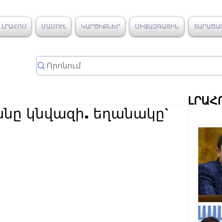
ԼՐԱՀՈՍ
ՄԱՄՈՒԼ
ԿԱՐԾԻՔՆԵՐ
ՄԻՋԱԶԳԱՅԻՆ
ՏԱՐԱԾԱ
ԼՐԱՀ
նը կնվազի. եղանակը`