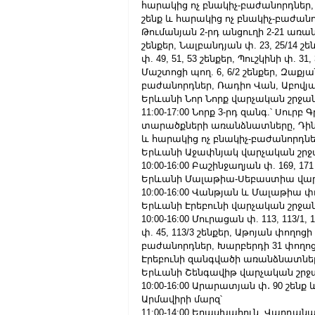
հարակից ոչ բնակիչ-բաժանորդներ, Ա
շենք և հարակից ոչ բնակիչ-բաժանորդն
Թումանյան 2-րդ անցուղի 2-21 առան
շենքեր, Նալբանդյան փ. 23, 25/14 
փ. 49, 51, 53 շենքեր, Պուշկինի փ. 
Մաշտոցի պող. 6, 6/2 շենքեր, Զաքյա
բաժանորդներ, Ռադիո Վան, Աբովյան 
Երևանի Նոր Նորք վարչական շրջան
11:00-17:00 Նորք 3-րդ զանգ.՝ Սուր
տարածքների առանձնատները, Դին
և հարակից ոչ բնակիչ-բաժանորդնե
Երևանի Աջափնյակ վարչական շրջ
10:00-16:00 Բաշինջաղյան փ. 169, 171
Երևանի Մալաթիա-Սեբաստիա վար
10:00-16:00 Վանթյան և Մալաթիա 
Երևանի Էրեբունի վարչական շրջան
10:00-16:00 Մուրացան փ. 113, 113/1
փ. 45, 113/3 շենքեր, Աթոյան փողո
բաժանորդներ, Խարբերդի 31 փողոց
Էրեբունի զանգվածի առանձնատներ
Երևանի Շենգավիթ վարչական շրջ
10:00-16:00 Արարատյան փ․ 90 շենք
Արմավիրի մարզ՝
11:00-14:00 Երասխահուն, Վարդանաշ