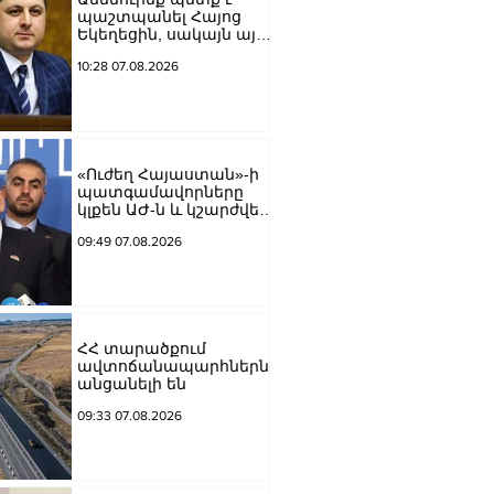
պաշտպանել Հայոց
Եկեղեցին, սակայն այս
ամենին վերջ տալու,
10:28 07.08.2026
հանդարտվելու և
խաղաղվելու
ճանապարհն
իշխանափոխությունն
է. Տիգրան
Աբրահամյան
«Ուժեղ Հայաստան»-ի
պատգամավորները
կլքեն ԱԺ-ն և կշարժվեն
դեպի Էջմիածին
09:49 07.08.2026
ՀՀ տարածքում
ավտոճանապարհներն
անցանելի են
09:33 07.08.2026