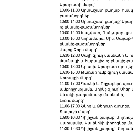
Արարատի մարզ՝
10։00-11։30 Արտաշատ քաղաք՝ Իսակ
բաժանորդներ,
10։00-14։00 Արտաշատ քաղաք՝ Ար
ոչ բնակիչ-բաժանորդներ,
10։00-12։00 Խաչփառ, Ռանչպար գյո
13:00-16:00 Նորամարգ, Սիս, Սայա
բնակիչ-բաժանորդներ,
Վայոց Ձորի մարզ՝
10։30-12։30 Սալի գյուղ մասնակի և 
մասնակի և հարակից ոչ բնակիչ-բ
10։00-13։00 Երասխ,Արարատ գյուղ
10։30-16:00 Թառաթումբ գյուղ մաս
Կոտայքի մարզ՝
11:00-17:00 Գառնի և Ողջաբերդ գյ
ամբողջությամբ, Առինջ գյուղ՝ Մհե
Սևակի թաղամասեր մասնակի,
Լոռու մարզ՝
11։00-17։00 Շնող և Թեղուտ գյուղեր,
Տավուշի մարզ՝
10։00-10։30 Դիլիջան քաղաք՝ Մոլդ
Սարալանջ, Կալինինի փողոցներ մ
11։30-12։30 Դիլիջան քաղաք՝ Անդր