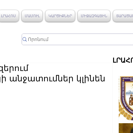
ԼՐԱՀՈՍ
ՄԱՄՈՒԼ
ԿԱՐԾԻՔՆԵՐ
ՄԻՋԱԶԳԱՅԻՆ
ՏԱՐԱԾԱ
ԼՐԱՀ
զերում
յի անջատումներ կլինեն