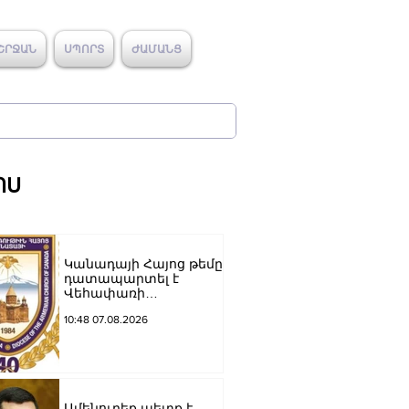
ՇՐՋԱՆ
ՍՊՈՐՏ
ԺԱՄԱՆՑ
ՈՍ
Կանադայի Հայոց թեմը
դատապարտել է
Վեհափառի
նկատմամբ քրեական
10:48 07.08.2026
հետապնդումը
Ամենուրեք պետք է