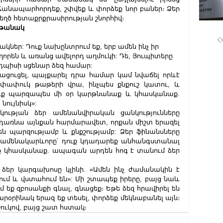
 Ճանապարհորդեք, շփվեք և փորձեք նոր բաներ։ Ձեր 
եղծ հետաքրքրասիրության շնորհիվ։
ղթանակ
նակներ: Դուք նախընտրում եք, երբ ամեն ինչ իր 
ղորեն և առանց ավելորդ աղմուկի: Դե, Յուպիտերը 
յդպիսի սցենար ձեզ համար:
ացուցել, պայքարել դրա համար կամ նվաճել որևէ 
փափուկ թաթերի վրա, ինչպես քնքուշ կատու, և 
ւք պարզապես մի օր կարթնանաք և կհասկանաք. 
 նույնիսկ»:
ակության ձեր ամենանվիրական ցանկությունները 
կդառնա այնքան հարմարավետ, որքան միշտ երազել 
վեն պարզությամբ և քնքշությամբ: Ձեր ֆինանսները 
Եվ ամենակարևորը՝ դուք կդադարեք անհանգստանալ 
 կհասկանաք. ապագան արդեն հոգ է տանում ձեր 
ձեր կարգախոսը կլինի. «Ամեն ինչ ժամանակին է 
ւմ և վստահում են»: Մի շտապեք իրերը, բայց նաև 
ւմ եք զբոսանքի գնալ, գնացեք։ Եթե ձեզ հրավիրել են 
տարօրինակ երազ եք տեսել, փորձեք մեկնաբանել այն։ 
շուկով, բայց շատ հստակ։