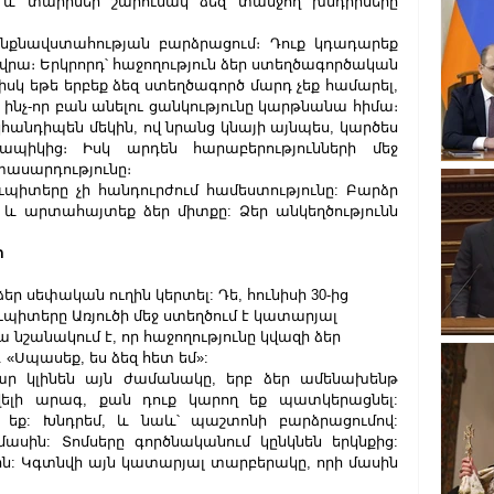
և տարիներ շարունակ ձեզ տանջող խնդիրները 
ինքնավստահության բարձրացում։ Դուք կդադարեք 
 վրա։ Երկրորդ՝ հաջողություն ձեր ստեղծագործական 
սկ եթե երբեք ձեզ ստեղծագործ մարդ չեք համարել, 
ինչ-որ բան անելու ցանկությունը կարթնանա հիմա։ 
կհանդիպեն մեկին, ով նրանց կնայի այնպես, կարծես 
պիկից։ Իսկ արդեն հարաբերությունների մեջ 
տասարդությունը։
ուպիտերը չի հանդուրժում համեստությունը: Բարձր 
 և արտահայտեք ձեր միտքը: Ձեր անկեղծությունն 
ր
եր սեփական ուղին կերտել: Դե, հունիսի 30-ից 
պիտերը Առյուծի մեջ ստեղծում է կատարյալ 
ա նշանակում է, որ հաջողությունը կվազի ձեր 
. «Սպասեք, ես ձեզ հետ եմ»:
ր կլինեն այն ժամանակը, երբ ձեր ամենախենթ 
լի արագ, քան դուք կարող եք պատկերացնել: 
եք: Խնդրեմ, և նաև՝ պաշտոնի բարձրացումով: 
ասին: Տոմսերը գործնականում կընկնեն երկնքից: 
ն: Կգտնվի այն կատարյալ տարբերակը, որի մասին 