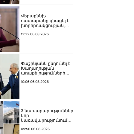
Առաքելական Սուրբ
Եկեղեցու
Արգենտինայի և Չիլիի
Վերաքննիչ
թեմի կենտրոնական
դատարանը գնացել է
վարչութուն
խորհրդակցության,
բայց բոլորիս համար
12:22 06.08.2026
պարզ է՝ այդ վճիռը
վաղուց կայացված է.
Դավիթ Իշխանյանը՝
Բաքվից
(Ձայնագրություն)
Փաշինյանն ընդունել է
Խաղաղության
առաքելությունների
հարցերով ԱՄՆ հատուկ
10:06 06.08.2026
բանագնացի ավագ
խորհրդական Արյե
Լայթսթոունին և
Կոնստանտին
Սոկոլովին
3 նախարարություններ
նոր
կառավարությունում
այլ անուններ կունենան
09:56 06.08.2026