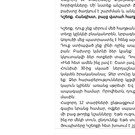
հորիզոնները։ Մի՛ նստեք անշարժ։
բախտը ծաղկում է շարժման և անկ
Կշեռք. Հանգիստ, բայց վստահ հա
Կշեռք, դուք չեք սիրում մեծ հաղթա
տեղը կընկնի բնականորեն, նրբագե
Առյուծի մեջ պատրաստել է հենց ա
Դուք ստիպված չեք լինի ոչինչ ապ
բան: Բախտը կմտնի ձեր կյանք՝ 
կկուտակվի ձեր ոտքերի տակ: Դո
«Ինձ հետ ամեն ինչ լավ է: Շատ լավ,
Հունիսի 30-ից սկսած՝ ներդաշն
կսկսեն իրականանալ: Ձեր տունը 
եք: Ձեր հարաբերությունները կլց
կայուն կլինեն՝ առանց սթրեսի: 
ապագայի համար: Որովհետև դուք
մասին:
Հաջորդ 12 տարիների ընթացքում 
գալիս նրանց համար, ովքեր սպասո
մի բաց թողեք նշանները: Եթե ​​ուզո
ինչ-որ մեկի տուն, ընդունեք։ Եթե 
Յուպիտերը Կշեռքի հետ խոսում է շ