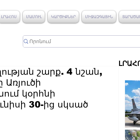
ԼՐԱՀՈՍ
ՄԱՄՈՒԼ
ԿԱՐԾԻՔՆԵՐ
ՄԻՋԱԶԳԱՅԻՆ
ՏԱՐԱԾԱ
ԼՐԱՀ
ւթյան շարք. 4 նշան,
 Առյուծի
նում կօրհնի
ւնիսի 30-ից սկսած