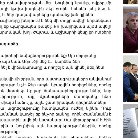
ղեկավարության մեջ: Նույնիսկ նրանք, ովքեր մի 
ի կթփթփացնեին ձեր ուսին, կսկսեն լսել ձեզ և 
նա, և ձեր գաղափարները պահանջված կլինեն:
ւպիտերը խնդրում է ձեզ մի փոքր ավելի նրբանկատ 
րող եք պարզապես թակել: Քո խարիզման այժմ ավելի 
րտական ​​խոյ։ Ժպտա, և աշխարհի կեսը քո ոտքերի 
երադարձը
պիտերի նախընտրությունն եք։ Այս մոլորակը 
այն նաև Առյուծի մեջ է... կարծես ձեր 
է վիճակախաղը և որոշել է այն կիսել ձեզ հետ։ 
 կսկսվի մի շրջան, որը աստղագուշակները անվանում 
ություն չէ։ Ձեր առջև կբացվեն հորիզոններ, որոնց 
սկ մտածել։ Երկար ճանապարհորդություններ, նոր 
սիրություն, այլ մշակույթների մարդկանց հետ 
չ միայն հաճույք, այլև շատ իրական դիվիդենտներ։
ա ազդեցությունը հատկապես ուժեղ կլինի։ Դուք 
մանակ կառչել եք ինչ-որ բանից, որին ժամանակն է 
սնապատիկ ավելին կստանաք։ Սա վերաբերում է հին 
րին և նույնիսկ այն հարաբերություններին, որոնք 
ությունը։
ների համար ժամանակ են՝ ընդլայնելու իրենց 