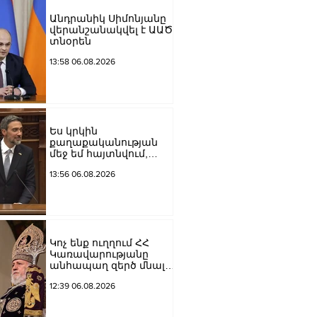
Անդրանիկ Սիմոնյանը
վերանշանակվել է ԱԱԾ
տնօրեն
13:58 06.08.2026
Ես կրկին
քաղաքականության
մեջ եմ հայտնվում,
որովհետև
13:56 06.08.2026
«Քաղաքացիական
պայմանագիր»-ը դեռևս
իշխանություն է. Արամ
Վարդևանյան
Կոչ ենք ուղղում ՀՀ
Կառավարությանը
անհապաղ զերծ մնալ
հակաեկեղեցական
12:39 06.08.2026
գործունեություն
ծավալելուց․
Հայաստանյաց