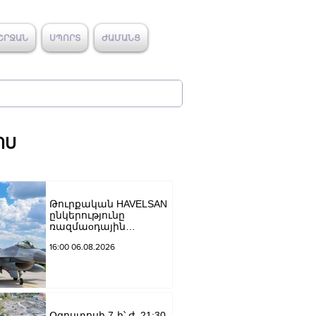
ՇՐՋԱՆ
ՍՊՈՐՏ
ԺԱՄԱՆՑ
ՈՍ
Թուրքական HAVELSAN
ընկերությունը
ռազմաoդային
գործողությունների
16:00 06.08.2026
կառավարման
համակարգ է
փոխանցել
Ադրբեջանին
Օգոստոսի 7-ի՝ ժ. 21:30