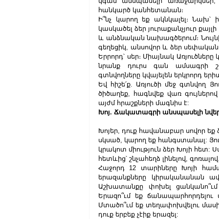
կգան անսպասելի առաջարկներ, 
հանկարծ կանհետանան։
Ի՞նչ կարող եք ակնկալել։ Նախ՝ 
կասկածել ձեր յուրաքանչյուր քայլի
և անձնական նախագծերում։ Նույնի
գեղեցիկ, անսովոր և ձեր սեփական 
Երրորդ՝ սեր։ Միայնակ Առյուծները 
նրանք դուրս գան ամսագրի շա
գտնվողները կվայելեն երկրորդ երի
Եվ հիշե՛ք. Առյուծի մեջ գտնվող Յ
ծիծաղեք, հագնվեք վառ գույներով
այժմ հրաշքների մագնիս է:
Խոյ. Ճակատագրի անսպասելի նվե
Խոյեր, դուք հավանաբար սովոր եք ձ
սկսած, կարող եք հանգստանալ: Յու
կրակոտ միություն ձեր Խոյի հետ: Ս
հետևից՝ շնչահեղձ լինելով, գոռալով
Հաջորդ 12 տարիները Խոյի համա
երազանքները կիրականանան ավե
Աշխատանքը փոխել ցանկանո՞ւմ 
Երազո՞ւմ եք ճանապարհորդելու մ
Մտածո՞ւմ եք տեղափոխվելու մասի
դուք երբեք չէիք երազել: