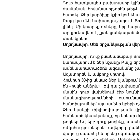
Դուք հատկապես բախտավոր կլինեք 
ժամանակ հովանավորչորեն թեթևակ
հարգել: Ձեր կարծիքը կշիռ կունե
Բայց կա մեկ նախազգուշացում: Յո
լինել: Մի կոտրեք դռները, երբ կա
արդյունավետ է, քան ցանկացած մա
տակ կլինի։
Աղեղնավոր. Մեծ երջանկության վ
Աղեղնավոր, դուք բնականաբար Յու
կառավարում է ձեր նշանը։ Բայց երբ 
ամենաառատաձեռն ազգականը շահել 
Ազատորեն և ամբողջ սրտով։
Հունիսի 30-ից սկսած ձեր կյանքում
են «ոսկե անձրև»։ Եվ դա չափազանց
մասին դուք վախենում էիք նույնի
մասնագիտությունների ուսումնա
հանդիպումներ՝ այս ամենը կբերի ո
Ձեր կյանքի փիլիսոփայության վր
հանկարծ կհասկանաք, որ երկար ժա
թողնել։ Եվ երբ դուք թողնեք, տա
դժգոհություններին, ավելորդ բանե
վաղուց սպառել են իրենց օգտակար
Հաջորդ 12 տարիները Աղեղնավոր