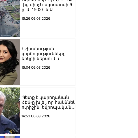
-ից մինչև օգոստոսի 9-
ը՝ ժ. 19:00- ն Ա.
Խանջյան փողոցի
15:26 06.08.2026
Մանկավարժական
համալսարանին հարող
ուղետարը մինչև Տ.
Մեծի պողոտա
խաչմերուկը
երթևեկության համար
Իշխանության
փակ է լինելու
գործողությունները
երկրի ներսում և
արտաքին ճակատում
15:04 06.08.2026
դրանց
բացակայությունը կամ
առնվազն, ոչ բավարար
լինելը, ամրապնդում են
խորքային
մտահոգությունները
Պետք է կարողանան
պետականության,
ՀԷՑ-ը խլել, որ հանձնեն
ազգային արժեքների և
ուրիշին. եվրոպական
արդարու
դատարաններում քայլ-
14:53 06.08.2026
քայլ գնում ենք առաջ.
Կարապետյան