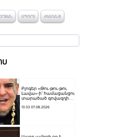
ՇՐՋԱՆ
ՍՊՈՐՏ
ԺԱՄԱՆՑ
ՈՍ
Բլոգեր «Թու-թու-թու
Լավա»-ի՝ համացանցով
տարածած գովազդի
կեղծ լինելու մասին
13:33 07.08.2026
ոստիկանությունը
բազմաթիվ
ահազանգեր է ստացել.
նյութերը փոխանցվել
են քննչական բաժին
Այսօր ամոթի օր է.