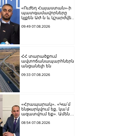
Աբրահամյան
«Ուժեղ Հայաստան»-ի
պատգամավորները
կլքեն ԱԺ-ն և կշարժվեն
դեպի Էջմիածին
09:49 07.08.2026
ՀՀ տարածքում
ավտոճանապարհներն
անցանելի են
09:33 07.08.2026
«Հրապարակ»․ «Կա՛մ
ենթարկվում եք, կա՛մ
ազատվում եք». Ամեն
մեկն իր համակարգում
08:54 07.08.2026
«ցար ի բոգ է» իրեն
զգում