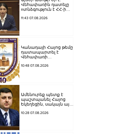
Վեհափառին դատելը
nտնձգություն է ՀՀ-ի
Սահանադրության
11:43 07.08.2026
նկատմամբ.
Մարիաննա
Ղահրամանյան
Կանադայի Հայոց թեմը
դատապարտել է
Վեհափառի
նկատմամբ քրեական
10:48 07.08.2026
հետապնդումը
Ամենուրեք պետք է
պաշտպանել Հայոց
Եկեղեցին, սակայն այս
ամենին վերջ տալու,
10:28 07.08.2026
հանդարտվելու և
խաղաղվելու
ճանապարհն
իշխանափոխությունն
է. Տիգրան