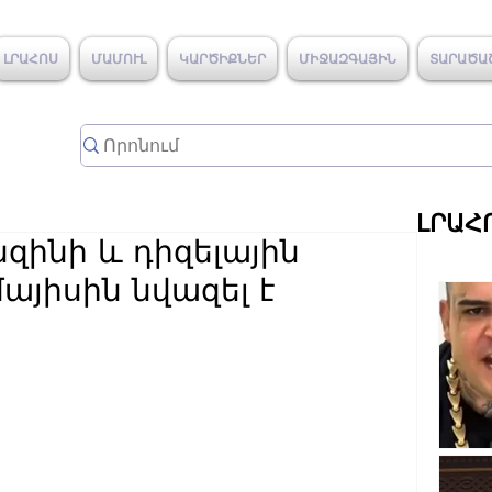
ԼՐԱՀՈՍ
ՄԱՄՈՒԼ
ԿԱՐԾԻՔՆԵՐ
ՄԻՋԱԶԳԱՅԻՆ
ՏԱՐԱԾԱ
ԼՐԱՀ
նզինի և դիզելային
մայիսին նվազել է