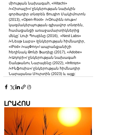
միության նախագահ, «Hitachi» 
/«Հիտաչի»/ ընկերության նախկին 
գործադիր տնօրեն Ցուգիո Մակիմոտոն 
(2013), «Open-Root»  /«Օուփեն ռութ»/ 
կազմակերպության գլխավոր տնօրեն, 
համացանցի առաջամարտիկներից 
մեկը՝ Լուի Պուզենը (2016),  «Nest Labs» 
/«Նեսթ Լաբս» /ընկերության հիմնադիր, 
«iPod» /«այՓոդ»/ ապրանքանիշի 
հեղինակ Թոնի Ֆադելը (2017), «Adobe» 
/«Ադոբի»/ ընկերության նախագահ 
Շանթանու Նարայենը (2022), «Infosys» 
/«Ինֆոսիս»/ ընկերության հիմնադիր 
Նարայանա Մուրտին (2023) և այլք:
ԼՐԱՀՈՍ