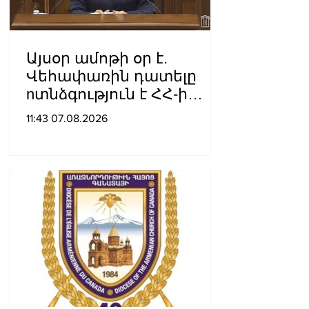
Այսօր ամոթի օր է.
Վեհափառին դատելը
nտնձգություն է ՀՀ-ի
Սահանադրության
11:43 07.08.2026
նկատմամբ. Մարիաննա
Ղահրամանյան