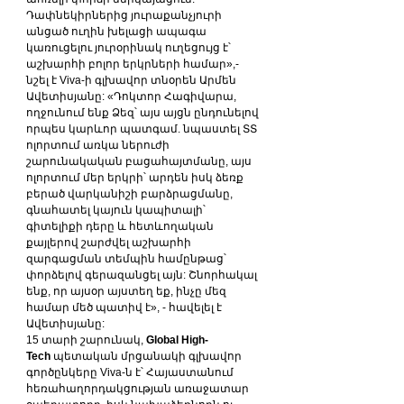
Դափնեկիրներից յուրաքանչյուրի 
անցած ուղին խելացի ապագա 
կառուցելու յուրօրինակ ուղեցույց է՝ 
աշխարհի բոլոր երկրների համար»,- 
նշել է Viva-ի գլխավոր տնօրեն Արմեն 
Ավետիսյանը: «Դոկտոր Հագիվարա, 
ողջունում ենք Ձեզ՝ այս այցն ընդունելով 
որպես կարևոր պատգամ. նպաստել ՏՏ 
ոլորտում առկա ներուժի 
շարունակական բացահայտմանը, այս 
ոլորտում մեր երկրի՝ արդեն իսկ ձեռք 
բերած վարկանիշի բարձրացմանը, 
գնահատել կայուն կապիտալի՝ 
գիտելիքի դերը և հետևողական 
քայլերով շարժվել աշխարհի 
զարգացման տեմպին համընթաց՝ 
փորձելով գերազանցել այն: Շնորհակալ 
ենք, որ այսօր այստեղ եք, ինչը մեզ 
համար մեծ պատիվ է», - հավելել է 
Ավետիսյանը:
15 տարի շարունակ, 
Global High-
Tech
 պետական մրցանակի գլխավոր 
գործընկերը Viva-ն է՝ Հայաստանում 
հեռահաղորդակցության առաջատար 