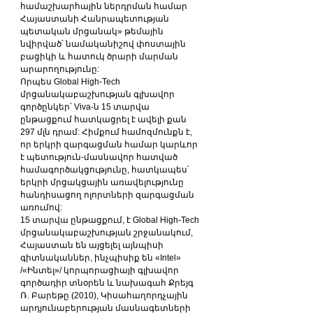
համաշխարհային ներդրման համար 
Հայաստանի Հանրապետության 
պետական մրցանակ» թեմային 
նվիրված՝ նամականիշով փոստային 
բացիկի և հատուկ ծրարի մարման 
արարողությունը:
Որպես Global High-Tech 
մրցանակաբաշխության գլխավոր 
գործընկեր՝ Viva-ն 15 տարվա 
ընթացքում հատկացրել է ավելի քան 
297 մլն դրամ: Հիմքում համոզմունքն է, 
որ երկրի զարգացման համար կարևոր 
է պետություն-մասնավոր հատված 
համագործակցությունը, հատկապես՝ 
երկրի մրցակցային առավելությունը 
հանդիսացող ոլորտների զարգացման 
առումով:
15 տարվա ընթացքում, է Global High-Tech 
մրցանակաբաշխության
շրջանակում, 
Հայաստան են այցելել այնպիսի 
գիտնականներ, ինչպիսիք են «Intel» 
/«Ինտել»/ կորպորացիայի գլխավոր 
գործադիր տնօրեն և նախագահ Քրեյգ 
Ռ. Բարեթը (2010), Կիսահաղորդչային 
արդյունաբերության մասնագետների 