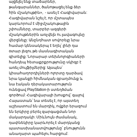
այցելել ենք տաճարներ, 
թանգարաններ, ծանոթացել ենք ձեր 
հին մշակույթին»,  - ասել է Հագիվարան: 
Հագիվարան նշել է, որ մշտապես 
կարևորում է միջմշակութային 
շփումները, տարբեր ազգերի 
մշակույթներին առչվելն ու լավագույնը 
վերցնելը: Անընդհատ սովորելը նրա 
համար կենսակերպ է եղել՝ լինի դա 
օտար լեզու թե մասնագիտական 
գիտելիք: Նորարար տեխնոլոգիաների 
հանդեպ հետաքրքրությունը սկիզբ է 
առել մուլֆիլմերից: Այսպես՝ 
կիսահաղորդիչների ոլորտը դարձավ 
նրա կյանքի հիմնական զբաղմունք և 
նա էական դերակատարություն 
ունեցավ PlayStation-ի ստեղծման 
գործում: Հագիվարայի խոսքով՝ գալով 
Հայաստան՝ նա տեսել է, որ այստեղ 
աշխատում են մարդիկ, ովքեր երազում 
են երկիրը բերել զարգացման նոր 
մակարդակի: Միևնույն ժամանակ, 
դափնեկիրը կարևորել է մարդկանց 
պատասխանատվությունը՝ բնությունն 
անաղարտ պահելու հարցում: 