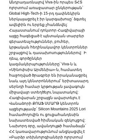
Անդրադառնալով Viva-ին որպես ՏՀՏ 
ոլորտում առաջատար ընկերության՝ 
Global High-Tech-ի 15-րդ դափնեկիրն 
ներկայացրել է իր կարգախոսը՝ ձգտել 
ավելիին ու երբեք չհանձնվել:
Հայաստանում դոկտոր Հագիվարայի 
այցը հագեցած է պետական տարբեր 
գերատեսչություններ, բուհեր, 
կրթական հեղինակավոր կենտրոններ 
շրջայցով և դասախոսություններով:  Ի 
դեպ, գործընկեր 
կազմակերպությունները՝ Viva-ն և 
«Սինոփսիս Արմենիա»-ն, համատեղ 
հաջողված ծրագրեր են իրականացրել 
նաև այդ կենտրոններում՝ երիտասարդ 
սերնդի համար կրթության լավագույն 
միջավայր ստեղծելու նպատակով: 
Հագիվարան շրջայցն ավարտելու է 
Վանաձորի ՔՈԱՖ ՍՄԱՐԹ կենտրոն 
այցելությամբ՝ Silicon Mountains 2025 Lori 
համաժողովին ու ցուցահանդեսին 
նախատեսված հիմնական զեկույցով:
Նախորդ օրը, ավանդույթի համաձայն՝ 
ՀՀ կառավարությունում անցկացվել է 
«Բարձր տեխնոլոգիաների ոլորտում 