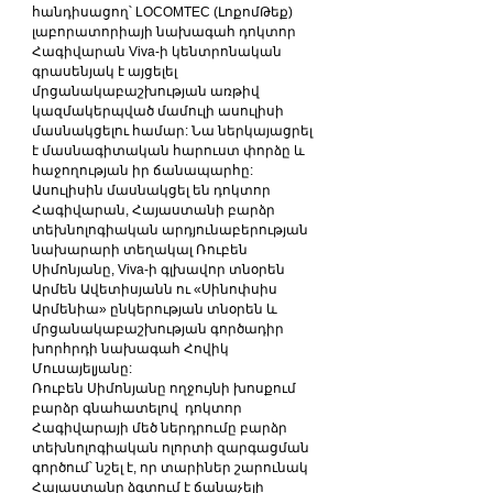
հանդիսացող՝ LOCOMTEC (ԼոքոմԹեք) 
լաբորատորիայի նախագահ դոկտոր 
Հագիվարան Viva-ի կենտրոնական 
գրասենյակ է այցելել 
մրցանակաբաշխության առթիվ 
կազմակերպված մամուլի ասուլիսի 
մասնակցելու համար: Նա ներկայացրել 
է մասնագիտական հարուստ փորձը և 
հաջողության իր ճանապարհը: 
Ասուլիսին մասնակցել են դոկտոր 
Հագիվարան, Հայաստանի բարձր 
տեխնոլոգիական արդյունաբերության 
նախարարի տեղակալ Ռուբեն 
Սիմոնյանը, Viva-ի գլխավոր տնօրեն 
Արմեն Ավետիսյանն ու «Սինոփսիս 
Արմենիա» ընկերության տնօրեն և 
մրցանակաբաշխության գործադիր 
խորհրդի նախագահ Հովիկ 
Մուսայելյանը:
Ռուբեն Սիմոնյանը ողջույնի խոսքում 
բարձր գնահատելով  դոկտոր 
Հագիվարայի մեծ ներդրումը բարձր 
տեխնոլոգիական ոլորտի զարգացման 
գործում՝ նշել է, որ տարիներ շարունակ 
Հայաստանը ձգտում է ճանաչելի 