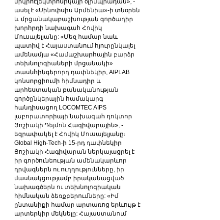
միկրոէլեկտրոնիկայի օլիմպիադան», - 
ասել է «Սինոփսիս Արմենիա»-ի տնօրեն 
և մրցանակաբաշխության գործադիր 
խորհրդի նախագահ Հովիկ 
Մուսայելյանը: «Մեզ համար նաև 
պատիվ է Հայաստանում հյուրընկալել 
ամենամյա «Համաշխարհային բարձր 
տեխնոլոգիաների մրցանակի» 
տասնհինգերորդ դափնեկիր, AIPLAB 
կոնսորցիումի հիմնադիր և 
արհեստական բանականության 
գործընկերային համակարգ 
հանդիսացող LOCOMTEC AIPS 
լաբորատորիայի նախագահ դոկտոր 
Յոշիակի Դեյմոն Հագիվարային», - 
եզրափակել է Հովիկ Մուսայելյանը։
Global High-Tech-ի 15-րդ դափնեկիր 
Յոշիակի Հագիվարան ներկայացրել է 
իր գործունեության ամենակարևոր 
դրվագներն ու ուղղությունները, իր 
մասնակցությամբ իրականացված 
նախագծերն ու տեխնոլոգիական 
հիմնական ձեռքբերումները: «Իմ 
ընտանիքի համար արտառոց երևույթ է 
արտերկիր մեկնելը: Հայաստանում 