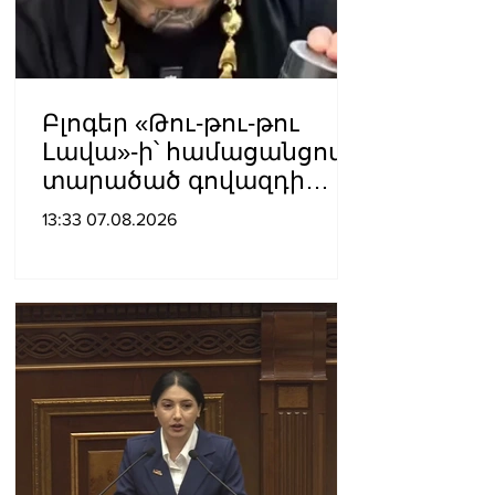
Բլոգեր «Թու-թու-թու
Լավա»-ի՝ համացանցով
տարածած գովազդի
կեղծ լինելու մասին
13:33 07.08.2026
ոստիկանությունը
բազմաթիվ ահազանգեր
է ստացել. նյութերը
փոխանցվել են
քննչական բաժին