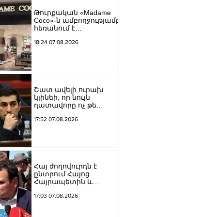
եկեղեցին իրենց
Թուրքական «Madame
կամքին
Coco»-ն ամբողջությամբ
հպատակեցնելու
հեռանում է
համար․ Վեհափառ
Ռուսաստանից․
Հայրապետ
18:24 07.08.2026
կփակվի 29 խանութ
Շատ ավելի ուրախ
կլինեի, որ նույն
դատավորը ոչ թե
բացարկ հայտներ, այլ
17:52 07.08.2026
կարճեր քրեական
գործը. Լևոն Քոչարյան
Հայ ժողովուրդն է
ընտրում Հայոց
Հայրապետին և
հեռացնելու
17:03 07.08.2026
ընթացակարգ չկա, չի էլ
կարող աշխարհիկ
մարդը. Նարեկ