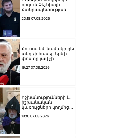
որդուն Չեչնիայի
Հանրապետության
հերոսի կոչում են
20:18 07.08.2026
շնորհել
Հուսով եմ՝ նամակը դեռ
տեղ չի հասել․ երևի
փոստը լավ չի
աշխատում․ Նաթան
19:27 07.08.2026
արքեպիսկոպոս
Հովհաննիսյանը՝ Պոլսո
պատրիարքի լռության
մասին
Իշխանությունների և
իշխանական
կառույցների կողմից
քայլեր են ձեռնարկվում
19:10 07.08.2026
եկեղեցու
հեղինակությունը
վնասելու,
ինքնավարությունը
սահմանափակելու, և