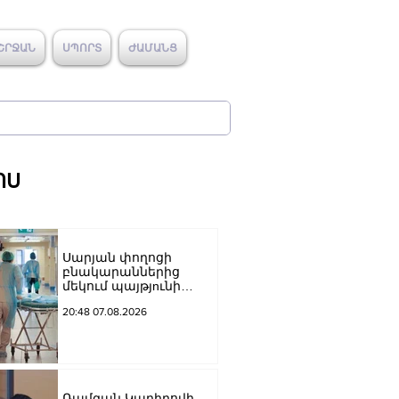
ՇՐՋԱՆ
ՍՊՈՐՏ
ԺԱՄԱՆՑ
ՈՍ
Սարյան փողոցի
բնակարաններից
մեկում պայթյnւնի
հետևանքով 55-ամյա
20:48 07.08.2026
տղամարդը
այրվшծքներով
տեղափոխվել է
հիվանդանոց
Ռամզան Կադիրովի