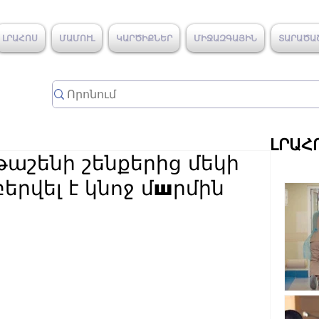
ԼՐԱՀՈՍ
ՄԱՄՈՒԼ
ԿԱՐԾԻՔՆԵՐ
ՄԻՋԱԶԳԱՅԻՆ
ՏԱՐԱԾԱ
ԼՐԱՀ
թաշենի շենքերից մեկի
երվել է կնոջ մшրմին