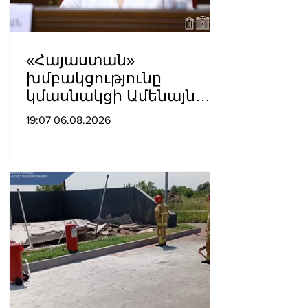
«Հայաստան»
խմբակցությունը
կմասնակցի Ամենայն
Հայոց Կաթողիկոսի
19:07 06.08.2026
դատավարությանը․
Աննա Գրիգորյան