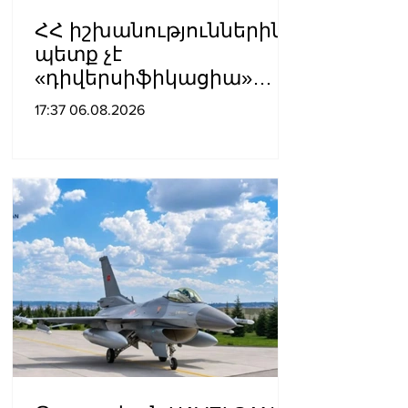
ՀՀ իշխանություններին
պետք չէ
«դիվերսիֆիկացիա»
բառի ետևում թաքցնել
17:37 06.08.2026
շրջադարձը դեպի ՌԴ-ին
թշնամաբար
տրամադրված ԵՄ․ ՌԴ
ԱԳՆ