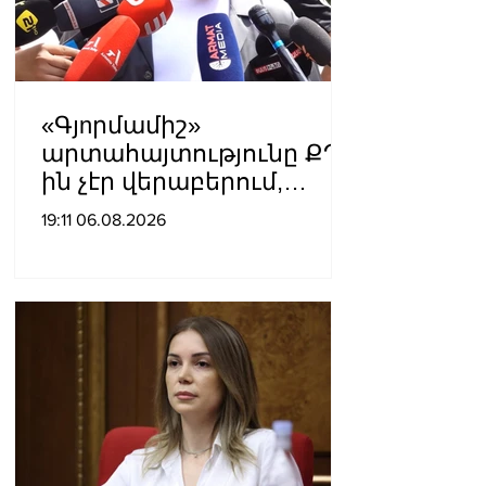
«Գյnրմամիշ»
արտահայտությունը ՔՊ-
ին չէր վերաբերում,
ինձնից բիզնես
19:11 06.08.2026
խլnղներին էր
վերաբերում․ Սամվել
Կարապետյան