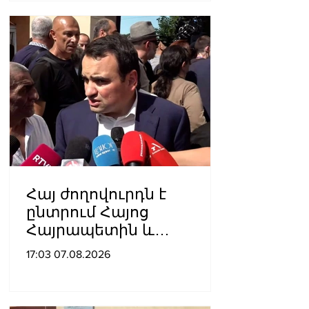
Հայ ժողովուրդն է
ընտրում Հայոց
Հայրապետին և
հեռացնելու
17:03 07.08.2026
ընթացակարգ չկա, չի էլ
կարող աշխարհիկ
մարդը. Նարեկ