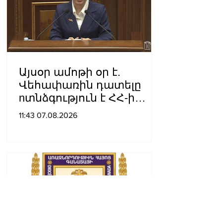
Այսօր ամոթի օր է.
Վեհափառին դատելը
nտնձգություն է ՀՀ-ի
Սահանադրության
11:43 07.08.2026
նկատմամբ. Մարիաննա
Ղահրամանյան