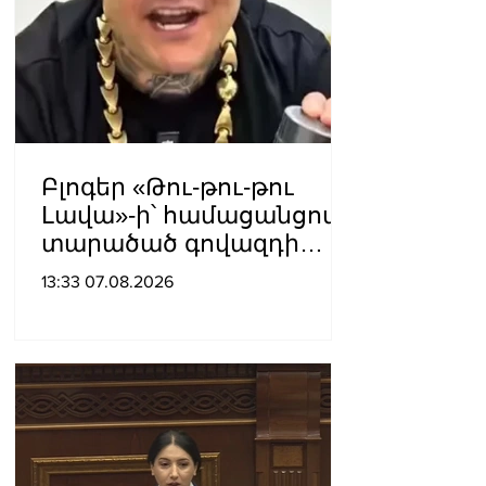
խայտառակ հանգրվանն
է. Լուսավոր Հայաստան
Բլոգեր «Թու-թու-թու
Լավա»-ի՝ համացանցով
տարածած գովազդի
կեղծ լինելու մասին
13:33 07.08.2026
ոստիկանությունը
բազմաթիվ ահազանգեր
է ստացել. նյութերը
փոխանցվել են
քննչական բաժին