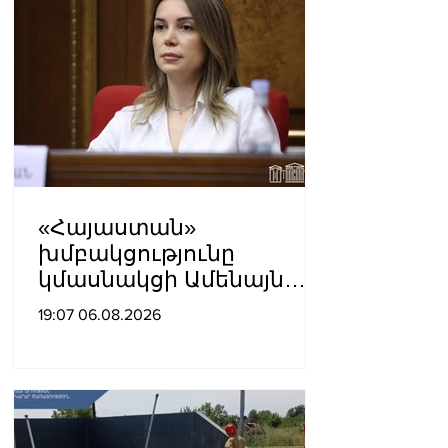
«Հայաստան»
խմբակցությունը
կմասնակցի Ամենայն
Հայոց Կաթողիկոսի
19:07 06.08.2026
դատավարությանը․
Աննա Գրիգորյան