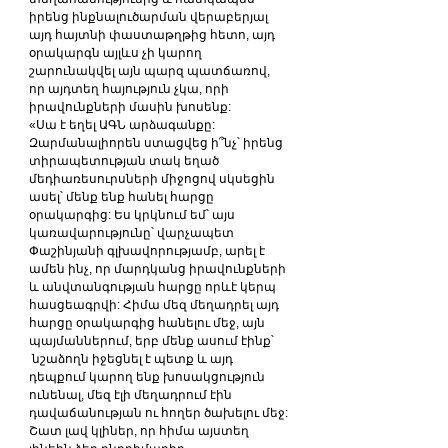
իրենց ինքնալուծարման վերաբերյալ 
այդ հայտնի փաստաթղթից հետո, այդ 
օրակարգն այլևս չի կարող 
շարունակվել այն պարզ պատճառով, 
որ այդտեղ հայություն չկա, որի 
իրավունքների մասին խոսենք:
«Սա է եղել ԱԳՆ արձագանքը: 
Զարմանալիորեն ստացվեց ի՞նչ՝ իրենց 
տիրապետության տակ եղած 
մեդիառեսուրսների միջոցով սկսեցին 
ասել՝ մենք ենք հանել հարցը 
օրակարգից: Ես կրկնում եմ՝ այս 
կառավարությունը՝ վարչապետ 
Փաշինյանի գլխավորությամբ, արել է 
ամեն ինչ, որ մարդկանց իրավունքների 
և անվտանգության հարցը որևէ կերպ 
հասցեագրվի: Հիմա մեզ մեղադրել այդ 
հարցը օրակարգից հանելու մեջ, այն 
պայմաններում, երբ մենք ասում էինք՝ 
 նշաձողն իջեցնել է պետք և այդ 
դեպքում կարող ենք խոսակցություն 
ունենալ, մեզ էլի մեղադրում էին 
դավաճանության ու հողեր ծախելու մեջ: 
Շատ լավ կլիներ, որ հիմա այստեղ 