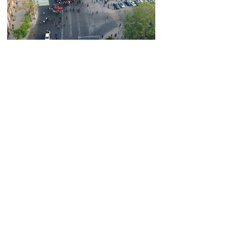
Օգոստոսի 7-ի՝ ժ. 21:30
-ից մինչև օգոստոսի 9-ը՝
ժ. 19:00- ն Ա. Խանջյան
փողոցի
15:26 06.08.2026
Մանկավարժական
համալսարանին հարող
ուղետարը մինչև Տ. Մեծի
պողոտա խաչմերուկը
երթևեկության համար
փակ է լինելու