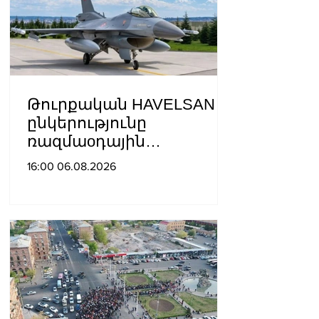
Թուրքական HAVELSAN
ընկերությունը
ռազմաoդային
գործողությունների
16:00 06.08.2026
կառավարման
համակարգ է փոխանցել
Ադրբեջանին