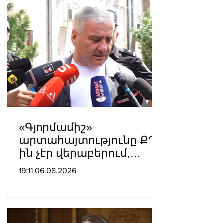
Մատվիենկո
«Գյnրմամիշ»
արտահայտությունը ՔՊ-
ին չէր վերաբերում,
ինձնից բիզնես
19:11 06.08.2026
խլnղներին էր
վերաբերում․ Սամվել
Կարապետյան