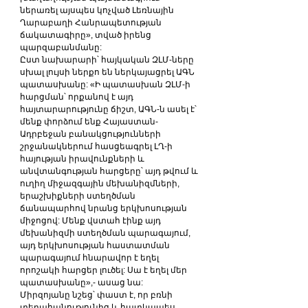
ներառել այսպես կոչված Լեռնային 
Ղարաբաղի Հանրապետության 
ճակատագիրը», տված իրենց 
պարզաբանմանը:
Ըստ նախարարի՝ հայկական ԶԼՄ-ները 
սխալ լույսի ներքո են ներկայացրել ԱԳՆ 
պատասխանը: «Ի պատասխան ԶԼՄ-ի 
հարցման՝ որքանով է այդ 
հայտարարությունը ճիշտ, ԱԳՆ-ն ասել է՝ 
մենք փորձում ենք Հայաստան-
Ադրբեջան բանակցությունների 
շրջանակներում հասցեագրել ԼՂ-ի 
հայության իրավունքների և 
անվտանգության հարցերը՝ այդ թվում և 
ուղիղ միջազգային մեխանիզմների, 
երաշխիքների ստեղծման 
ճանապարհով նրանց երկխոսության 
միջոցով: Մենք վստահ էինք այդ 
մեխանիզմի ստեղծման պարագայում, 
այդ երկխոսության հաստատման 
պարագայում հնարավոր է եղել 
որոշակի հարցեր լուծել: Սա է եղել մեր 
պատասխանը»,- ասաց նա:
Միրզոյանը նշեց՝ փաստ է, որ բռնի 
տեղահանությունից և հատկապես 