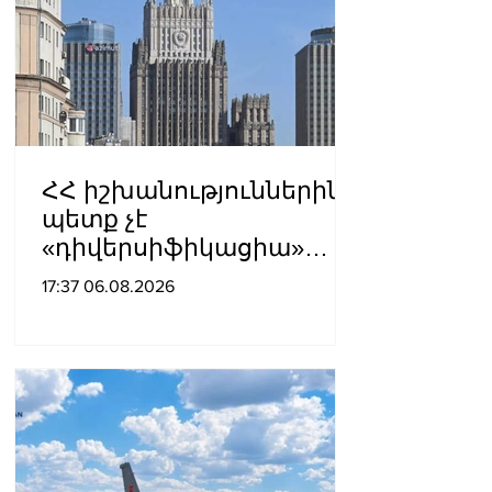
ՀՀ իշխանություններին
պետք չէ
«դիվերսիֆիկացիա»
բառի ետևում թաքցնել
17:37 06.08.2026
շրջադարձը դեպի ՌԴ-ին
թշնամաբար
տրամադրված ԵՄ․ ՌԴ
ԱԳՆ