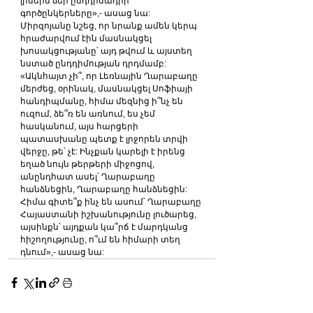
լինեին ձեր ընդդիմադիր 
գործընկերները»,- ասաց նա:
Միրզոյանը նշեց, որ նրանք ամեն կերպ 
հրաժարվում էին մասնակցել 
խոսակցությանը՝ այդ թվում և այստեղ 
նստած ընդդիմության դրդմամբ: 
«Ակնհայտ չի՞, որ Լեռնային Ղարաբաղը 
մերժեց, օրինակ, մասնակցել Սոֆիայի 
հանդիպմանը, հիմա մեզնից ի՞նչ են 
ուզում, ձե՞ռ են առնում, ես չեմ 
հասկանում, այս հարցերի 
պատասխանը պետք է լրջորեն տրվի 
վերջը, թե՝ չէ: Ինչքան կարելի է իրենց 
եղած նույն թերթերի միջոցով, 
անընդհատ ասել՝ Ղարաբաղը 
հանձնեցին, Ղարաբաղը հանձնեցին: 
Հիմա գիտե՞ք ինչ են ասում՝ Ղարաբաղը 
Հայաստանի իշխանությունը լուծարեց, 
այսինքն՝ այդքան կա՞րճ է մարդկանց 
հիշողությունը, ո՞ւմ են հիմարի տեղ 
դնում»,- ասաց նա: