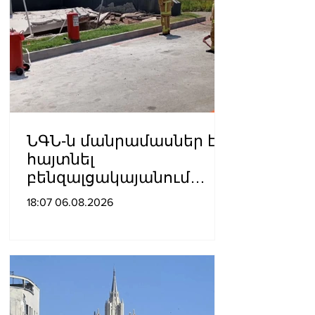
ՆԳՆ-ն մանրամասներ է
հայտնել
բենզալցակայանում
տեղի ունեցած
18:07 06.08.2026
պայթյունից