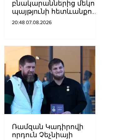
բնակարաններից մեկում
պայթյnւնի հետևանքով
55-ամյա տղամարդը
20:48 07.08.2026
այրվшծքներով
տեղափոխվել է
հիվանդանոց
Ռամզան Կադիրովի
որդուն Չեչնիայի