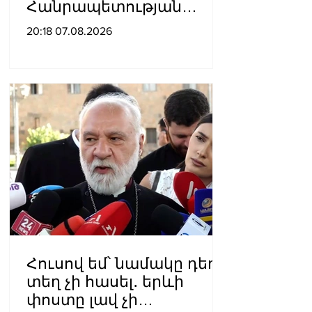
Հանրապետության
հերոսի կոչում են
20:18 07.08.2026
շնորհել
Հուսով եմ՝ նամակը դեռ
տեղ չի հասել․ երևի
փոստը լավ չի