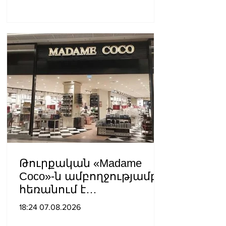
եկեղեցու
հեղինակությունը
վնասելու,
ինքնավարությունը
սահմանափակելու, և
եկեղեցին իրենց կամքին
հպատակեցնելու
համար․ Վեհափառ
Հայրապետ
Թուրքական «Madame
Coco»-ն ամբողջությամբ
հեռանում է
Ռուսաստանից․ կփակվի
18:24 07.08.2026
29 խանութ