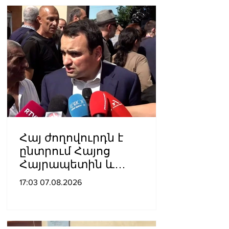
Հայ ժողովուրդն է
ընտրում Հայոց
Հայրապետին և
հեռացնելու
17:03 07.08.2026
ընթացակարգ չկա, չի էլ
կարող աշխարհիկ
մարդը. Նարեկ