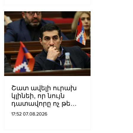
Շատ ավելի ուրախ
կլինեի, որ նույն
դատավորը ոչ թե
բացարկ հայտներ, այլ
17:52 07.08.2026
կարճեր քրեական գործը.
Լևոն Քոչարյան