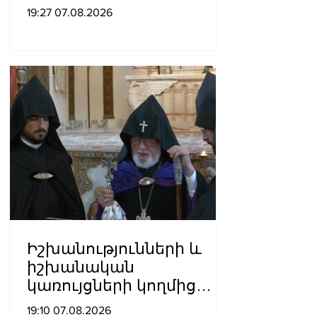
աշխատում․ Նաթան
19:27 07.08.2026
արքեպիսկոպոս
Հովհաննիսյանը՝ Պոլսո
պատրիարքի լռության
մասին
Իշխանությունների և
իշխանական
կառույցների կողմից
քայլեր են ձեռնարկվում
19:10 07.08.2026