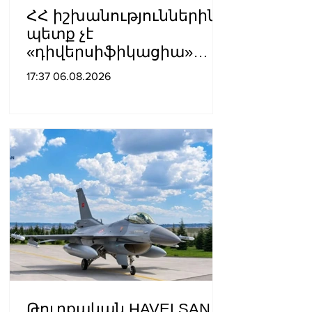
ՀՀ իշխանություններին
պետք չէ
«դիվերսիֆիկացիա»
բառի ետևում թաքցնել
17:37 06.08.2026
շրջադարձը դեպի ՌԴ-ին
թշնամաբար
տրամադրված ԵՄ․ ՌԴ
ԱԳՆ
Թուրքական HAVELSAN