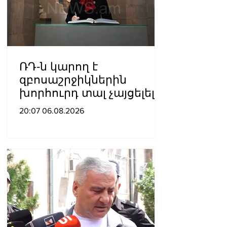
ՌԴ-ն կարող է
զբոսաշրջիկներին
խորհուրդ տալ չայցելել
Հայաստան՝
20:07 06.08.2026
ռուսաստանցիների
ձերբակալությունների
պատճառով.
Մատվիենկո