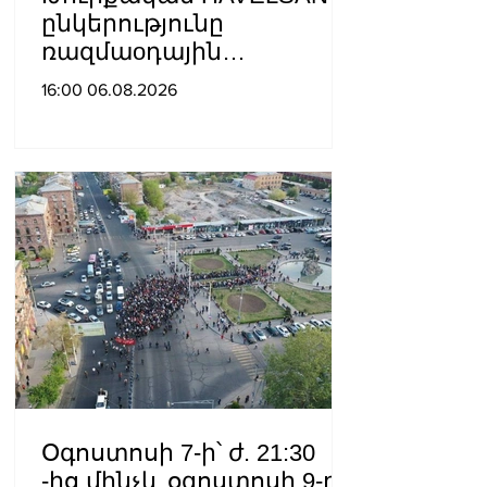
ընկերությունը
ռազմաoդային
գործողությունների
16:00 06.08.2026
կառավարման
համակարգ է փոխանցել
Ադրբեջանին
Օգոստոսի 7-ի՝ ժ. 21:30
-ից մինչև օգոստոսի 9-ը՝