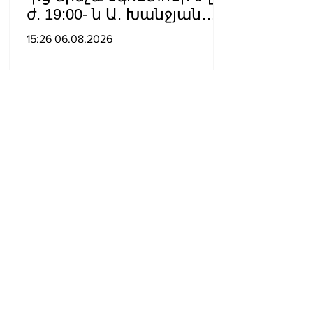
ժ. 19:00- ն Ա. Խանջյան
փողոցի
15:26 06.08.2026
Մանկավարժական
համալսարանին հարող
ուղետարը մինչև Տ. Մեծի
պողոտա խաչմերուկը
երթևեկության համար
փակ է լինելու
Իշխանության
գործողությունները
երկրի ներսում և