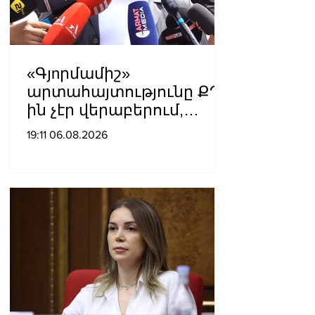
«Գյnրմամիշ»
արտահայտությունը ՔՊ-
ին չէր վերաբերում,
ինձնից բիզնես
19:11 06.08.2026
խլnղներին էր
վերաբերում․ Սամվել
Կարապետյան