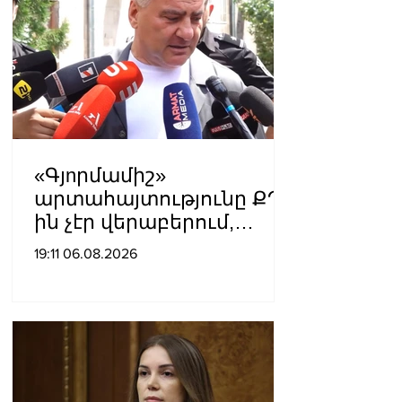
«Գյnրմամիշ»
արտահայտությունը ՔՊ-
ին չէր վերաբերում,
ինձնից բիզնես
19:11 06.08.2026
խլnղներին էր
վերաբերում․ Սամվել
Կարապետյան