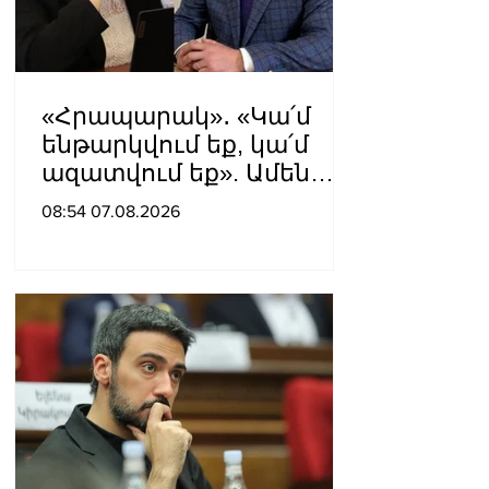
«Հրապարակ»․ «Կա՛մ
ենթարկվում եք, կա՛մ
ազատվում եք». Ամեն
մեկն իր համակարգում
08:54 07.08.2026
«ցար ի բոգ է» իրեն
զգում