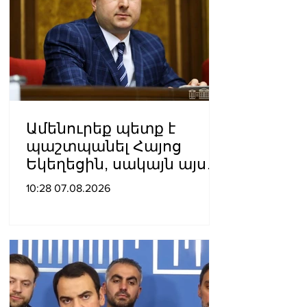
Ամենուրեք պետք է
պաշտպանել Հայոց
Եկեղեցին, սակայն այս
ամենին վերջ տալու,
10:28 07.08.2026
հանդարտվելու և
խաղաղվելու
ճանապարհն
իշխանափոխությունն է.
Տիգրան Աբրահամյան