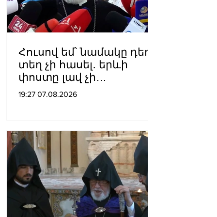
Հուսով եմ՝ նամակը դեռ
տեղ չի հասել․ երևի
փոստը լավ չի
աշխատում․ Նաթան
19:27 07.08.2026
արքեպիսկոպոս
Հովհաննիսյանը՝ Պոլսո
պատրիարքի լռության
մասին