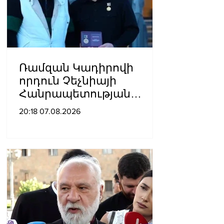
Ռամզան Կադիրովի
որդուն Չեչնիայի
Հանրապետության
հերոսի կոչում են
20:18 07.08.2026
շնորհել