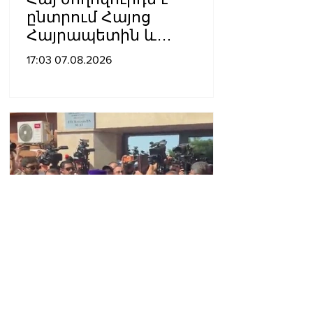
ընտրում Հայոց
Հայրապետին և
հեռացնելու
17:03 07.08.2026
ընթացակարգ չկա, չի էլ
կարող աշխարհիկ
մարդը. Նարեկ
Կարապետյան
«Երկար կյանք տուր
Հայրապետին, երկար