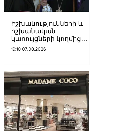
Իշխանությունների և
իշխանական
կառույցների կողմից
քայլեր են ձեռնարկվում
19:10 07.08.2026
եկեղեցու
հեղինակությունը
վնասելու,
ինքնավարությունը
սահմանափակելու, և
եկեղեցին իրենց կամքին
հպատակեցնելու
համար․ Վեհափառ
Հայրապետ