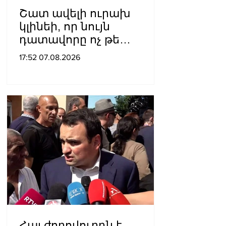
Շատ ավելի ուրախ
կլինեի, որ նույն
դատավորը ոչ թե
բացարկ հայտներ, այլ
17:52 07.08.2026
կարճեր քրեական գործը.
Լևոն Քոչարյան
Հայ ժողովուրդն է