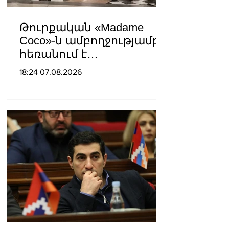
Թուրքական «Madame
Coco»-ն ամբողջությամբ
հեռանում է
Ռուսաստանից․ կփակվի
18:24 07.08.2026
29 խանութ