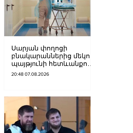
Սարյան փողոցի
բնակարաններից մեկում
պայթյnւնի հետևանքով
55-ամյա տղամարդը
20:48 07.08.2026
այրվшծքներով
տեղափոխվել է
հիվանդանոց