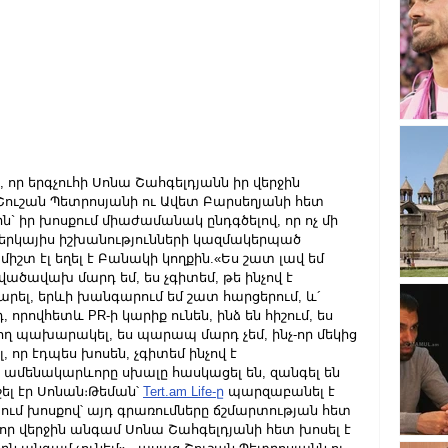
 որ երգչուհի Սոնա Շահգելդյանն իր վերջին 
Շուշան Պետրոսյանի ու Ավետ Բարսեղյանի հետ 
ն` իր խոսքում միաժամանակ ընդգծելով, որ ոչ մի 
 ներկայիս իշխանությունների կազմակերպած 
 միշտ էլ եղել է Բանակի կողքին.«Ես շատ լավ եմ 
ածավախ մարդ եմ, ես չգիտեմ, թե ինչով է 
արել, երևի խանգարում եմ շատ հարցերում, և´ 
, որովհետև PR-ի կարիք ունեն, ինձ են հիշում, ես 
րող պախարակել, ես պարապ մարդ չեմ, ինչ-որ մեկից 
, որ էդպես խոսեն, չգիտեմ ինչով է 
 ամենակարևորը սխալը հասկացել են, զանգել են 
շել էր Սոնան։Թեման՝ 
Tert.am
 Life-ը
 պարզաբանել է 
 ում խոսքով՝ այդ գրառումները ճշմարտության հետ 
, որ վերջին անգամ Սոնա Շահգելդյանի հետ խոսել է 