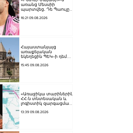
առանց Մեսսիի
պարտվեց․ Դե Պաուլը
գոլը նվիրեց
16:21 09.08.2026
արգենտինացուն
Հայաստանյայց
առաքելական
եկեղեցին ՊԵԿ–ի դեմ
հայց է ներկայացվել
15:45 09.08.2026
«Առաջիկա տարիներին
ՀՀ-ն տնտեսական և
լոգիստիկ զարգացման
տեսանկյունից պետք է
13:39 09.08.2026
կարողանա լուծել երկու
մակարդակի խնդիր».
Արա Պողոսյան