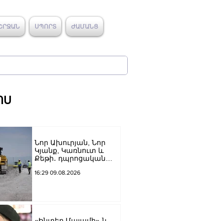
ՇՐՋԱՆ
ՍՊՈՐՏ
ԺԱՄԱՆՑ
ՈՍ
Նոր Ախուրյան, Նոր
Կյանք, Կառնուտ և
Քեթի․ դպրոցական
ճանապարհների
16:29 09.08.2026
համար՝ 314 մլն դրամ
«Ինտեր Մայամի»-ն