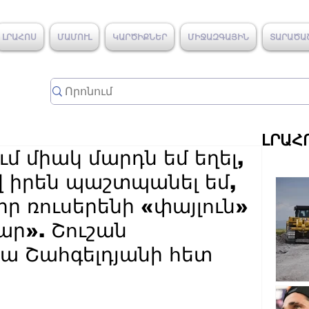
ԼՐԱՀՈՍ
ՄԱՄՈՒԼ
ԿԱՐԾԻՔՆԵՐ
ՄԻՋԱԶԳԱՅԻՆ
ՏԱՐԱԾԱ
ԼՐԱՀ
ւմ միակ մարդն եմ եղել,
 իրեն պաշտպանել եմ,
իր ռուսերենի «փայլուն»
ար». Շուշան
նա Շահգելդյանի հետ