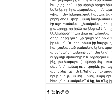
2018 թվականից առաջ:«Ես իր համար
հավելեց, որ նա իր սիրելի երգչուհի
եմ եղել, որ հրապարակավ իրեն պաշ
«փայլուն» իմացության համար: Ես
բերել ձեզ և փոխանակ հաղթանակով
էր այդ ժամանակ չհասկանալ, որ պե
լրագրողը, որ իրեն ուղեկցում էին, 
են:Այսինքն՝ իրար վրա ուրախանալու
ժողովրդից դուրս չի գալիս:Հետո 201
իր մասին:Ու, երբ տեսա իր հարցա
հաղթանակած բանակով երկու պա
այսօրվա՝ մի ամբողջ սերունդ կոտո
ուղղակի ծիծաղելի է և ողբերգական:Ե
ինչպես հազարամյակների մեջ առա
մասին մոռանալ ու կուրորեն, չար
անհեթեթություն է:Չգիտեմ ինչ պատ
երկխոսության մեջ մտնել, մարդ ռին
հետ լինի։ Հասկանո՞ւմ եք, ես ո՞նց