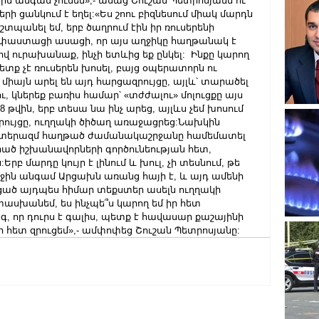
ն անգամ չունեմ»,- ասաց Շուշան Պետրոսյանն ու 
ների ցանկում է եղել:«Ես շոու բիզնեսում միակ մարդն 
տպանել եմ, երբ ծաղրում էին իր ռուսերենի 
 փաստացի ասացի, որ այս աղջիկը հաղթանակ է 
 ուրախանաք, ինչի ետևից եք ընկել:  Ինքը կարող 
տք չէ ռուսերեն խոսել, բայց օպերատորն ու 
ոչ միայն արել են այդ հարցազրույցը, այլև՝ տարածել 
, կներեք բառիս համար՝ «տժժալու» մոլուցքը այս 
8 թվին, երբ տեսա նա ինչ արեց, այլևս չեմ խոսում 
զրույցը, ուղղակի ծիծաղ առաջացրեց:Նախկին 
տերազմ հաղթած ժամանակաշրջանը համեմատել 
րած իշխանավորների գործունեության հետ, 
րբ մարդը կույր է լինում և խուլ, չի տեսնում, թե 
ջին անգամ Արցախն առանց հայի է, և այդ ամենի 
ացած այդպես հիմար տեքստեր ասելն ուղղակի 
ասխանեմ, ես ինչպե՞ս կարող եմ իր հետ 
գ, որ դուրս է գալիս, պետք է հավասար քաշայինի 
 իր հետ զրուցեմ»,- ամփոփեց Շուշան Պետրոսյանը: