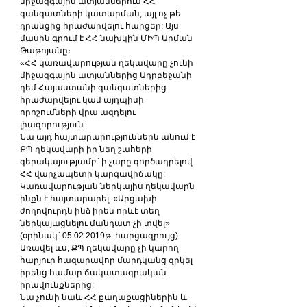
միջազգային ատյաններում ՀՀ 
գանգատների կատարման, այլ ոչ թե 
դրանցից հրաժարվելու հարցեր: Այս 
մասին գրում է ՀՀ նախկին ՄԻՊ Արման 
Թաթոյանը։
«ՀՀ կառավարության ղեկավարը չունի 
միջազգային ատյաններից Ադրբեջանի 
դեմ Հայաստանի գանգատներից 
հրաժարվելու կամ այդպիսի 
որոշումների վրա ազդելու 
լիազորություն:
Նա այդ հայտարարություններն անում է 
ՔՊ ղեկավարի իր նեղ շահերի 
գերակայությամբ` ի չարը գործադրելով 
ՀՀ վարչապետի կարգավիճակը:
Կառավարության ներկայիս ղեկավարն 
ինքն է հայտարարել. «Արցախի 
ժողովուրդն ինձ իրեն որևէ տեղ 
ներկայացնելու մանդատ չի տվել» 
(օրինակ` 05.02.2019թ. հարցազրույց):
Առավել ևս, ՔՊ ղեկավարը չի կարող 
հարյուր հազարավոր մարդկանց զրկել 
իրենց համար ճակատագրական 
իրավունքներից:
Նա չունի նաև ՀՀ քաղաքացիներին և 