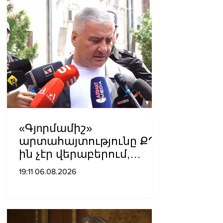
Մատվիենկո
«Գյnրմամիշ»
արտահայտությունը ՔՊ-
ին չէր վերաբերում,
ինձնից բիզնես
19:11 06.08.2026
խլnղներին էր
վերաբերում․ Սամվել
Կարապետյան