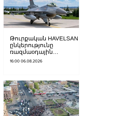
Թուրքական HAVELSAN
ընկերությունը
ռազմաoդային
գործողությունների
16:00 06.08.2026
կառավարման
համակարգ է փոխանցել
Ադրբեջանին