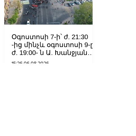
Օգոստոսի 7-ի՝ ժ. 21:30
-ից մինչև օգոստոսի 9-ը՝
ժ. 19:00- ն Ա. Խանջյան
փողոցի
15:26 06.08.2026
Մանկավարժական
համալսարանին հարող
ուղետարը մինչև Տ. Մեծի
պողոտա խաչմերուկը
երթևեկության համար
փակ է լինելու