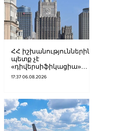
ՀՀ իշխանություններին
պետք չէ
«դիվերսիֆիկացիա»
բառի ետևում թաքցնել
17:37 06.08.2026
շրջադարձը դեպի ՌԴ-ին
թշնամաբար
տրամադրված ԵՄ․ ՌԴ
ԱԳՆ