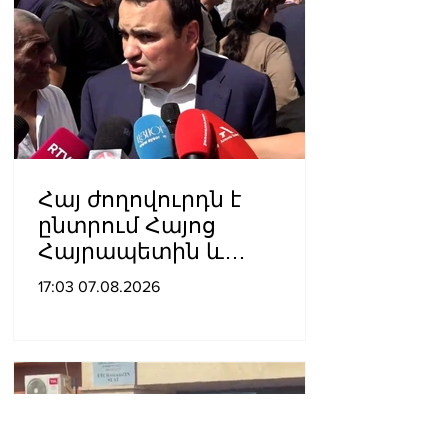
Հայ ժողովուրդն է
ընտրում Հայոց
Հայրապետին և
հեռացնելու
17:03 07.08.2026
ընթացակարգ չկա, չի էլ
կարող աշխարհիկ
մարդը. Նարեկ
Կարապետյան