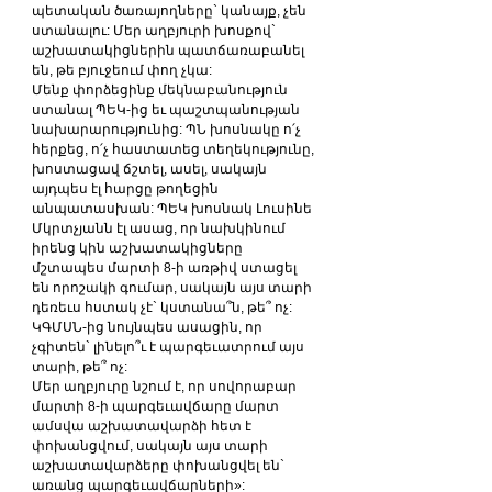
պետական ծառայողները` կանայք, չեն 
ստանալու: Մեր աղբյուրի խոսքով` 
աշխատակիցներին պատճառաբանել 
են, թե բյուջեում փող չկա:
Մենք փորձեցինք մեկնաբանություն 
ստանալ ՊԵԿ-ից եւ պաշտպանության 
նախարարությունից: ՊՆ խոսնակը ո՛չ 
հերքեց, ո՛չ հաստատեց տեղեկությունը, 
խոստացավ ճշտել, ասել, սակայն 
այդպես էլ հարցը թողեցին 
անպատասխան: ՊԵԿ խոսնակ Լուսինե 
Մկրտչյանն էլ ասաց, որ նախկինում 
իրենց կին աշխատակիցները 
մշտապես մարտի 8-ի առթիվ ստացել 
են որոշակի գումար, սակայն այս տարի 
դեռեւս հստակ չէ` կստանա՞ն, թե՞ ոչ: 
ԿԳՄՍՆ-ից նույնպես ասացին, որ 
չգիտեն` լինելո՞ւ է պարգեւատրում այս 
տարի, թե՞ ոչ:
Մեր աղբյուրը նշում է, որ սովորաբար 
մարտի 8-ի պարգեւավճարը մարտ 
ամսվա աշխատավարձի հետ է 
փոխանցվում, սակայն այս տարի 
աշխատավարձերը փոխանցվել են` 
առանց պարգեւավճարների»: