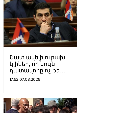
Շատ ավելի ուրախ
կլինեի, որ նույն
դատավորը ոչ թե
բացարկ հայտներ, այլ
17:52 07.08.2026
կարճեր քրեական գործը.
Լևոն Քոչարյան