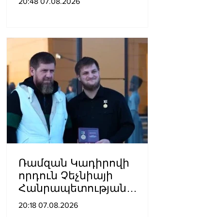
20:48 07.08.2026
այրվшծքներով
տեղափոխվել է
հիվանդանոց
Ռամզան Կադիրովի
որդուն Չեչնիայի
Հանրապետության
հերոսի կոչում են
20:18 07.08.2026
շնորհել