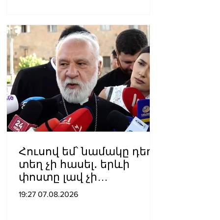
Հուսով եմ՝ նամակը դեռ
տեղ չի հասել․ երևի
փոստը լավ չի
աշխատում․ Նաթան
19:27 07.08.2026
արքեպիսկոպոս
Հովհաննիսյանը՝ Պոլսո