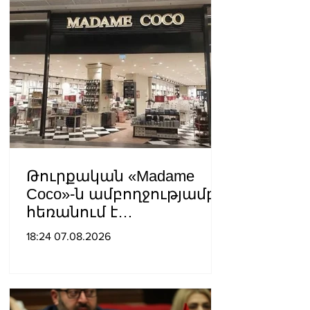
ինքնավարությունը
սահմանափակելու, և
եկեղեցին իրենց կամքին
հպատակեցնելու
համար․ Վեհափառ
Հայրապետ
Թուրքական «Madame
Coco»-ն ամբողջությամբ
հեռանում է
Ռուսաստանից․ կփակվի
18:24 07.08.2026
29 խանութ