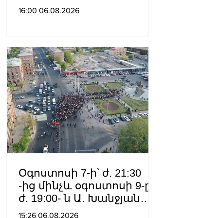
գործողությունների
16:00 06.08.2026
կառավարման
համակարգ է փոխանցել
Ադրբեջանին
Օգոստոսի 7-ի՝ ժ. 21:30
-ից մինչև օգոստոսի 9-ը՝
ժ. 19:00- ն Ա. Խանջյան
փողոցի
15:26 06.08.2026