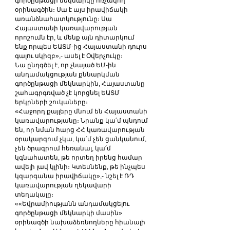
գործընթացի մեկնարկը հռչակող 
օրինագծին։ Սա է այս իրավիճակի 
առանձնահատկությունը։ Սա 
Հայաստանի կառավարության 
որոշումն էր, և մենք այն դիտարկում 
ենք որպես ԵԱՏՄ-ից Հայաստանի դուրս 
գալու սկիզբ»,- ասել է Օվերչուկը։
Նա ընդգծել է, որ չնայած ԵՄ-ին 
անդամակցության քննարկման 
գործընթացի մեկնարկին, Հայաստանը 
շահագրգռված չէ կորցնել ԵԱՏՄ 
երկրների շուկաները։
«Հաջորդ քայլերը մնում են Հայաստանի 
կառավարությանը։ Նրանք կա՛մ պնդում 
են, որ նման հարց ՀՀ կառավարության 
օրակարգում չկա, կա՛մ չեն ցանկանում, 
չեն ծրագրում հեռանալ, կա՛մ 
կգնահատեն, թե որտեղ իրենց համար 
ավելի լավ կլինի։ Կտեսնենք, թե ինչպես 
կզարգանա իրավիճակը»,- ​​նշել է ՌԴ 
կառավարության ղեկավարի 
տեղակալը։
««Եվրամիությանն անդամակցելու 
գործընթացի մեկնարկի մասին» 
օրինագծի նախաձեռնողները հիանալի 