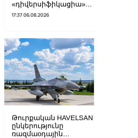
«դիվերսիֆիկացիա»
բառի ետևում թաքցնել
17:37 06.08.2026
շրջադարձը դեպի ՌԴ-ին
թշնամաբար
տրամադրված ԵՄ․ ՌԴ
ԱԳՆ
Թուրքական HAVELSAN
ընկերությունը
ռազմաoդային