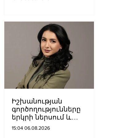
Մանկավարժական
համալսարանին հարող
ուղետարը մինչև Տ. Մեծի
պողոտա խաչմերուկը
երթևեկության համար
փակ է լինելու
Իշխանության
գործողությունները
երկրի ներսում և
արտաքին ճակատում
15:04 06.08.2026
դրանց