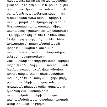
հասկանում են, որ ԵՄ-ին անդամակցելը 
շատ հիպոթետիկ բան է, և, իհարկե, չեն 
ցանկանում կորցնել այն տնտեսական 
օգուտներն ու առավելությունները, որ 
ունեն որպես ԵԱՏՄ անդամ երկիր։11 
ամսվա թարմ վիճակագրություն է եկել. 
Ռուսաստանի և Հայաստանի միջև 
ապրանքաշրջանառությունը կազմում է 
11,6 միլիարդ դոլար, ԵԱՏՄ-ի հետ՝ մոտ 
12 միլիարդ դոլար, մինչդեռ ԵՄ-ի հետ 
առևտուրը մի քանի անգամ ավելի 
փոքր է և նվազում է։ Սա է ասում 
տնտեսությունն ու իրականությունը»,- 
նշել է փոխվարչապետը։
Հայաստանի գործողություններն արդեն 
ազդել են ռուս-հայկական տնտեսական 
համագործակցության վրա․ «Ցավոք, 
արդեն անցյալ տարի մենք սկսեցինք 
տեսնել, որ ԵՄ-ին անդամակցելու շուրջ 
քննարկումների ազդեցության տակ 
ռուսական բիզնեսն ավելի զգուշավոր 
դարձավ Հայաստանի հետ 
տնտեսական կապերի հետագա 
պահպանման և զարգացման հարցում։ 
Մենք տեսանք, որ բիզնես 