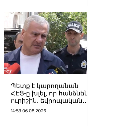
բացակայությունը կամ
առնվազն, ոչ բավարար
լինելը, ամրապնդում են
խորքային
մտահոգությունները
պետականության,
ազգային արժեքների և
արդարու
Պետք է կարողանան
ՀԷՑ-ը խլել, որ հանձնեն
ուրիշին. եվրոպական
դատարաններում քայլ-
14:53 06.08.2026
քայլ գնում ենք առաջ.
Կարապետյան