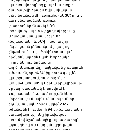
պարտավորեցնող քայլ է և պետք է 
գնահատվի որպես Եվրասիական 
տնտեսական միությունից (ԵԱՏՄ) դուրս 
գալու նախաձեռնություն. 
լրագրողներին ասել է ՌԴ 
փոխվարչապետ Ալեքսեյ Օվերչուկը։
Միաժամանակ նա նշել է, որ 
Հայաստանի և ԵՄ-ի հնարավոր 
մերձեցման քննարկումը վաղուց է 
ընթանում, և այս ֆոնին ռուսական 
բիզնեսն արդեն սկսել է որոշակի 
ոլորտներում կրճատել 
գործունեությունը հայկական շուկայում։
«Ասում են, որ ԵԱՏՄ-ից դուրս գալ չեն 
պատրաստվում, բայց ինչո՞վ է 
առանձնահատուկ ներկա իրավիճակը։ 
Երկար ժամանակ է խոսվում է 
Հայաստանի՝ Եվրամիության հետ 
մերձենալու մասին։ Քննարկումներ 
եղան, սակայն հինգշաբթի՝ 2025 
թվականի հունվարի 9-ին, Հայաստանի 
կառավարությունը իրավական 
առումով նշանակալի քայլ կատարեց՝ 
աջակցելով ԵՄ անդամակցության 