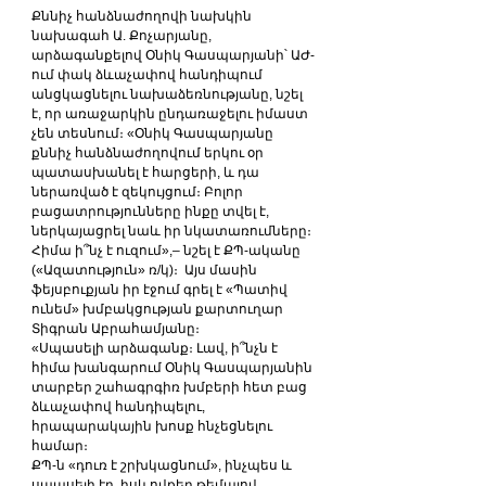
Քննիչ հանձնաժողովի նախկին 
նախագահ Ա. Քոչարյանը, 
արձագանքելով Օնիկ Գասպարյանի՝ ԱԺ-
ում փակ ձևաչափով հանդիպում 
անցկացնելու նախաձեռնությանը, նշել 
է, որ առաջարկին ընդառաջելու իմաստ 
չեն տեսնում։ «Օնիկ Գասպարյանը 
քննիչ հանձնաժողովում երկու օր 
պատասխանել է հարցերի, և դա 
ներառված է զեկույցում։ Բոլոր 
բացատրությունները ինքը տվել է, 
ներկայացրել նաև իր նկատառումները։ 
Հիմա ի՞նչ է ուզում»,– նշել է ՔՊ-ականը 
(«Ազատություն» ռ/կ)։  Այս մասին 
ֆեյսբուքյան իր էջում գրել է «Պատիվ 
ունեմ» խմբակցության քարտուղար 
Տիգրան Աբրահամյանը։
«Սպասելի արձագանք։ Լավ, ի՞նչն է 
հիմա խանգարում Օնիկ Գասպարյանին 
տարբեր շահագրգիռ խմբերի հետ բաց 
ձևաչափով հանդիպելու, 
հրապարակային խոսք հնչեցնելու 
համար։
ՔՊ-ն «դուռ է շրխկացնում», ինչպես և 
սպասելի էր, իսկ ովքեր թեմայով 