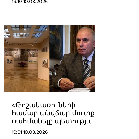
19:10 10.08.2026
երի կամ «բայց»-երի․ ԵՄ
պահպանողական
կուսակցության
առաջնորդ
«Թոշակառուների
համար անվճար մուտք
սահմանելը պետության
վրա զրո դրամի
19:01 10.08.2026
լրացուցիչ ծախս է