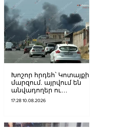
Խոշոր հրդեհ՝ Կոտայքի
մարզում. այրվում են
անվադողեր ու
խոտածածկ տարածք
17:28 10.08.2026