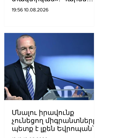
Վրթանեսյան
19:56 10.08.2026
Մնալու իրավունք
չունեցող միգրանտները
պետք է լքեն Եվրոպան՝
առանց «եթե»-ների, «և»-