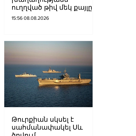
ուղղված թիվ մեկ քայլը
պետք է լիներ մեր բոլոր
15:56 08.08.2026
գերիների ազատ
արձակումը»․ Տաթևիկ
Հայրապետյան
Թուրքիան սկսել է
սահմանափակել Սև
ծովում