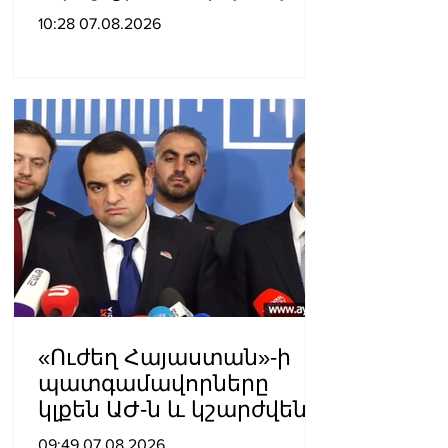
ամենին վերջ տալու,
10:28 07.08.2026
հանդարտվելու և
խաղաղվելու
ճանապարհն
իշխանափոխությունն է.
Տիգրան Աբրահամյան
«Ուժեղ Հայաստան»-ի
պատգամավորները
կլքեն ԱԺ-ն և կշարժվեն
դեպի Էջմիածին
09:49 07.08.2026