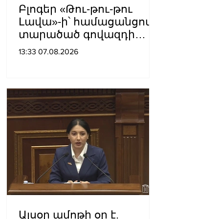
Բլոգեր «Թու-թու-թու
Լավա»-ի՝ համացանցով
տարածած գովազդի
կեղծ լինելու մասին
13:33 07.08.2026
ոստիկանությունը
բազմաթիվ ահազանգեր
է ստացել. նյութերը
փոխանցվել են
քննչական բաժին
Այսօր ամոթի օր է.